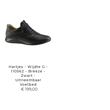
sor
Hartjes - Wijdte G -
110562 - Breeze -
Zwart -
Uitneembaar
Voetbed
€ 199,00