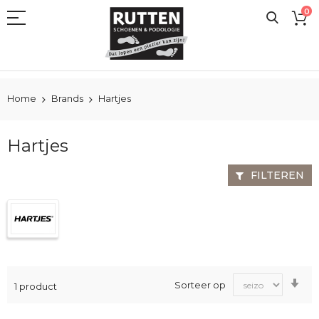
Ga
0
naar
de
inhoud
Home
Brands
Hartjes
Hartjes
FILTEREN
Va
Sorteer op
1
product
laa
na
ho