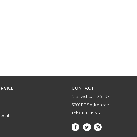
RVICE
CONTACT
Nieuwstraat 135-137
3201 EE Spijkenisse
Tel: 0181-615173
recht