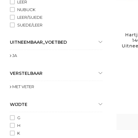
LEER
NUBUCK
LEER/SUEDE
SUEDE/LEER
Hartj
14
UITNEEMBAAR_VOETBED
Uitne
JA
VERSTELBAAR
MET VETER
WIJDTE
G
H
K