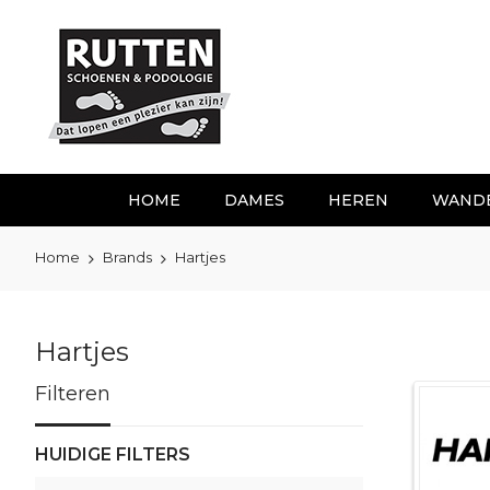
Ga
naar
de
inhoud
HOME
DAMES
HEREN
WAND
Home
Brands
Hartjes
Hartjes
Filteren
HUIDIGE FILTERS