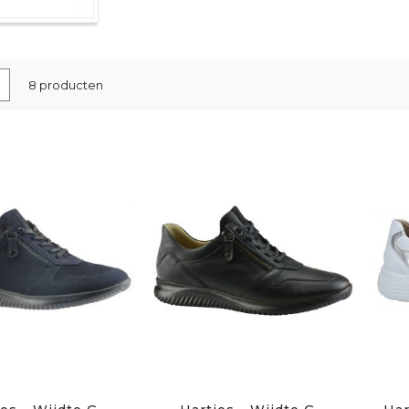
nen
-
Lijst
8
producten
l