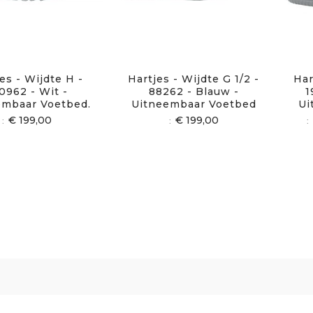
es - Wijdte H -
Hartjes - Wijdte G 1/2 -
Har
0962 - Wit -
88262 - Blauw -
1
embaar Voetbed.
Uitneembaar Voetbed
Ui
€ 199,00
€ 199,00