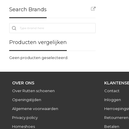
Search Brands
Producten vergelijken
Geen producten geselecteerd.
OVER ONS
KLANTENSE
Over Rutten schoenen
Contact
Openingstijden
Inloggen
Algemene voorwaarden
Herroepings
Privacy policy
Retourneren
Homeshoes
Betalen