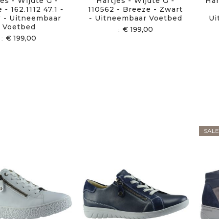
es - Wijdte G -
Hartjes - Wijdte G -
Har
 - 162.1112 47.1 -
110562 - Breeze - Zwart
 - Uitneembaar
- Uitneembaar Voetbed
Ui
Voetbed
€ 199,00
€ 199,00
SALE