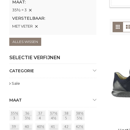
MAAT
35½ = 3
VERSTELBAAR
To
Foto
MET VETER
tabe
als
ALLES WISSEN
SELECTIE VERFIJNEN
CATEGORIE
Sale
MAAT