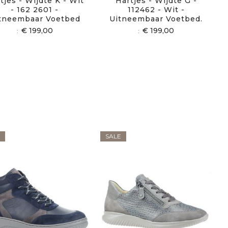
tjes - Wijdte K - Wit
Hartjes - Wijdte G -
- 162 2601 -
112462 - Wit -
tneembaar Voetbed
Uitneembaar Voetbed.
€ 199,00
€ 199,00
SALE