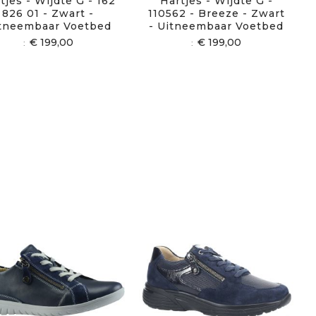
tjes - Wijdte G - 162
Hartjes - Wijdte G -
826 01 - Zwart -
110562 - Breeze - Zwart
tneembaar Voetbed
- Uitneembaar Voetbed
€ 199,00
€ 199,00