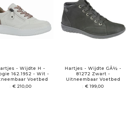
artjes - Wijdte H -
Hartjes - Wijdte GÂ½ -
gie 162.1952 - Wit -
81272 Zwart -
tneembaar Voetbed
Uitneembaar Voetbed
€ 210,00
€ 199,00