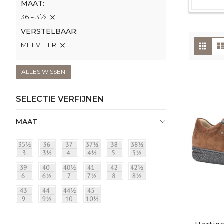
MAAT
36 = 3½
VERSTELBAAR
To
Foto
MET VETER
tabe
als
ALLES WISSEN
SELECTIE VERFIJNEN
MAAT