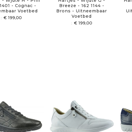
 - Wjdte H - Phil
Hartjes - Wijdte G -
Har
 1401 - Cognac -
Breeze - 162 1144 -
embaar Voetbed
Brons - Uitneembaar
Ui
Voetbed
€ 199,00
€ 199,00