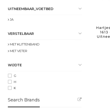
UITNEEMBAAR_VOETBED
JA
Hartjes
1613 
VERSTELBAAR
Uitne
MET KLITTENBAND
MET VETER
WIJDTE
G
H
K
Search Brands