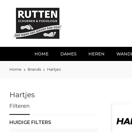
Ga
naar
de
inhoud
HOME
DAMES
HEREN
WAND
Home
Brands
Hartjes
Hartjes
Filteren
HUIDIGE FILTERS