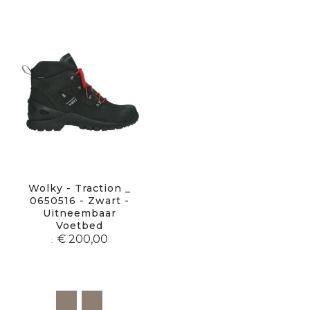
sor
Wolky - Traction _
0650516 - Zwart -
Uitneembaar
Voetbed
€ 200,00