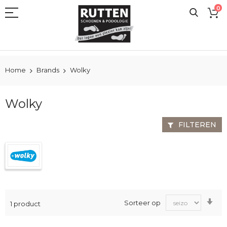
Ga
0
naar
de
inhoud
Home
Brands
Wolky
Wolky
FILTEREN
Va
Sorteer op
1
product
laa
na
ho