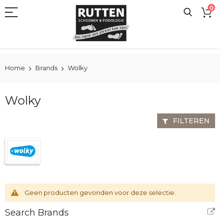
Ga
0
naar
de
inhoud
Home
Brands
Wolky
Wolky
FILTEREN
Geen producten gevonden voor deze selectie.
Search Brands