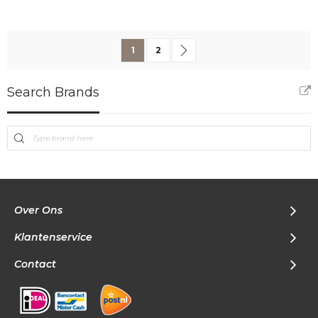
Pagina
U lees momenteel pagina
Pagina
Pagina
Volgende
1
2
Search Brands
Over Ons
Klantenservice
Contact