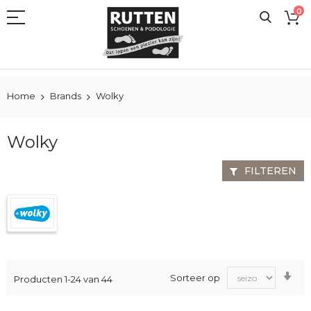
Ga
0
naar
de
inhoud
Home
Brands
Wolky
Wolky
FILTEREN
Va
Sorteer op
Producten
1
-
24
van
44
laa
na
ho