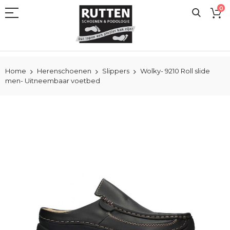
Ga
0
naar
de
inhoud
Home
Herenschoenen
Slippers
Wolky- 9210 Roll slide
men- Uitneembaar voetbed
Ga
naar
het
einde
van
de
afbeeldingen-
gallerij