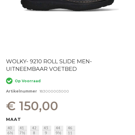
Ga
WOLKY- 9210 ROLL SLIDE MEN-
naar
UITNEEMBAAR VOETBED
het
begin
van
Op Voorraad
de
afbeeldingen-
Artikelnummer
183000003000
gallerij
€ 150,00
MAAT