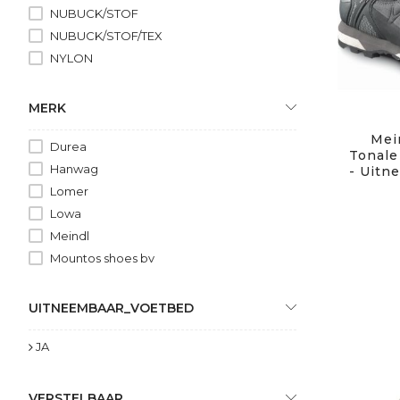
NUBUCK/STOF
NUBUCK/STOF/TEX
NYLON
MERK
Mein
Durea
Tonale
Hanwag
- Uitn
Lomer
Lowa
Meindl
Mountos shoes bv
UITNEEMBAAR_VOETBED
JA
VERSTELBAAR