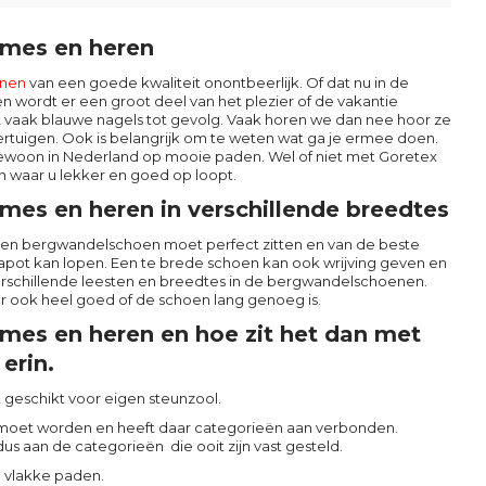
ames en heren
nen
van een goede kwaliteit onontbeerlijk. Of dat nu in de
n wordt er een groot deel van het plezier of de vakantie
t vaak blauwe nagels tot gevolg. Vaak horen we dan nee hoor ze
rtuigen. Ook is belangrijk om te weten wat ga je ermee doen.
gewoon in Nederland op mooie paden. Wel of niet met Goretex
n waar u lekker en goed op loopt.
es en heren in verschillende breedtes
een bergwandelschoen moet perfect zitten en van de beste
apot kan lopen. Een te brede schoen kan ook wrijving geven en
rschillende leesten en breedtes in de bergwandelschoenen.
r ook heel goed of de schoen lang genoeg is.
mes en heren en hoe zit het dan met
erin.
k geschikt voor eigen steunzool.
moet worden en heeft daar categorieën aan verbonden.
us aan de categorieën die ooit zijn vast gesteld.
p vlakke paden.