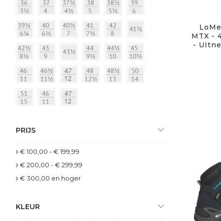
LoMer
MTX - 
- UItn
PRIJS
€ 100,00
-
€ 199,99
€ 200,00
-
€ 299,99
€ 300,00
en hoger
KLEUR