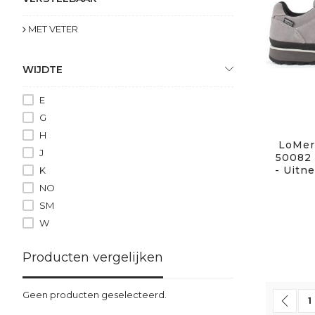
MET VETER
WIJDTE
E
G
H
LoMer 
J
50082 
- Uitn
K
NO
SM
W
Producten vergelijken
Pagina
Geen producten geselecteerd.
Pag
Vor
P
1