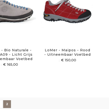
- Bio Naturale -
LoMer - Maipos - Rood
A09 - Licht Grijs
- Uitneembaar Voetbed
eembaar Voetbed
€ 150,00
€ 165,00
ina
ige
agina
U lees momenteel pagina
2