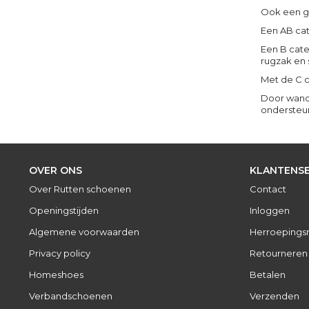
Ook een ge
Een AB cat
Een B cate
rugzak en 
Met de C c
Door wande
ondersteun
OVER ONS
KLANTENSE
Over Rutten schoenen
Contact
Openingstijden
Inloggen
Algemene voorwaarden
Herroepings
Privacy policy
Retourneren
Homeshoes
Betalen
Verbandschoenen
Verzenden