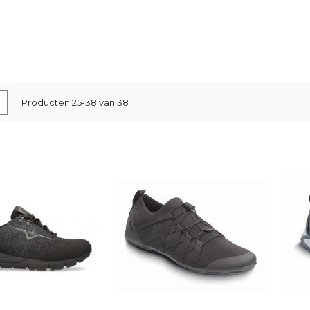
nen
-
Lijst
Producten
25
-
38
van
38
l