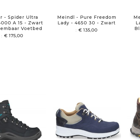
 - Spider Ultra
Meindl - Pure Freedom
Me
4000 A 15 - Zwart
Lady - 4650 30 - Zwart
L
eembaar Voetbed
Bl
€ 135,00
€ 175,00