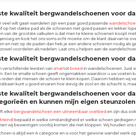
te kwaliteit bergwandelschoenen voor d
er veel wilt gaan wandelen zijn een paar goed passende
wandelschoe
of op het vlakke pad als de schoenen niet goed passen en lekker lope
en van de grootste valkuilen is dat men te kleine schoenen koopt me
 genoeg en kost het ons soms echt moeite om de klant daarvan te ove
en en niet op de paden dan heb je een andere schoenen nodig als 
t zowel voordelen als nadelen. Laat ons u helpen aan de wandelschoe
te kwaliteit bergwandelschoenen voor dam
 verschillende leesten van
smal
tot
breed
in wandelschoenen. Juist 
zijn. Een te smalle schoen geeft ongemakken waardoor u uw voeten k
n reden dat mensen de schoen te klein kopen. Daarom hebben wij ve
stbaan kunt u goed ervaren hoe stevig de zool en de schacht is, maa
te kwaliteit bergwandelschoenen voor da
egorieën en kunnen mijn eigen steunzolen 
ft elke
bergwandelschoen een uitneembaar voetbed
en zijn dus oo
Meindl
bepaald in welke omstandigheid er welke schoen gedragen 
zien wij beweringen voorbij komen die niet kloppen. Wij houden ons d
choen is altijd een A categorie en is voor het gewone wandel werk o