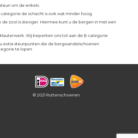
steun om de enkels.
B categorie de schacht is ook wat minder hoog.
k de zool is steviger. Hiermee kunt u de bergen in met een
 klauterwerk. Wij beperken ons tot aan de B categorie
gt u extra steunpunten die de bergwandelschoenen
egorie te lopen.
© 2021 Ruttenschoenen