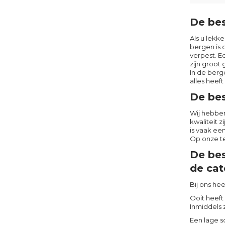
De bes
Als u lekk
bergen is 
verpest. E
zijn groot
In de berg
alles heef
De bes
Wij hebben
kwaliteit 
is vaak ee
Op onze te
De bes
de cat
Bij ons hee
Ooit heeft
Inmiddels 
Een lage s