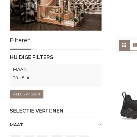
Filteren
To
Foto
tabe
als
HUIDIGE FILTERS
MAAT
38 = 5
ALLES WISSEN
SELECTIE VERFIJNEN
MAAT