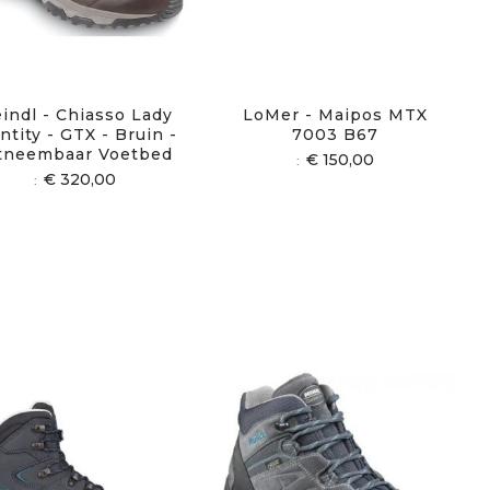
indl - Chiasso Lady
LoMer - Maipos MTX
ntity - GTX - Bruin -
7003 B67
tneembaar Voetbed
€ 150,00
€ 320,00