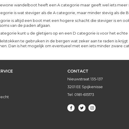
wone wandelboot heeft een A categorie maar geeft wel iets meer 
egorie is wat steviger als de A categorie, maar minder stevig als de 
gorie is altijd een boot met een hogere schacht die steviger is en oo
soms van de paden afgaan.
ategorie kunt u de gletsjers op en een D categorie is voor het echte
lstokken te gebruiken in de bergen wat zeker aan te raden is krij
en. Dan is het mogelijk om eventueel met een iets minder zware cat
RVICE
CONTACT
Nieuwstraat 135-137
3201 EE Spijkenisse
Tel: 0181-615173
recht