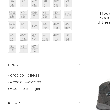
Moun
72410
Uitne
PRIJS
€ 100,00
-
€ 199,99
€ 200,00
-
€ 299,99
€ 300,00
en hoger
KLEUR