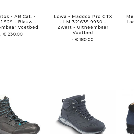
tos - AB Cat. -
Lowa - Maddox Pro GTX
Me
1.529 - Blauw -
- LM 321635 9930 -
La
embaar Voetbed
Zwart - Uitneembaar
Voetbed
€ 230,00
€ 180,00