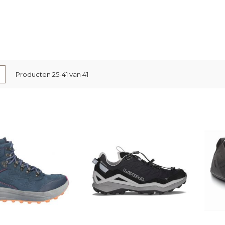
nen
-
Lijst
Producten
25
-
41
van
41
l