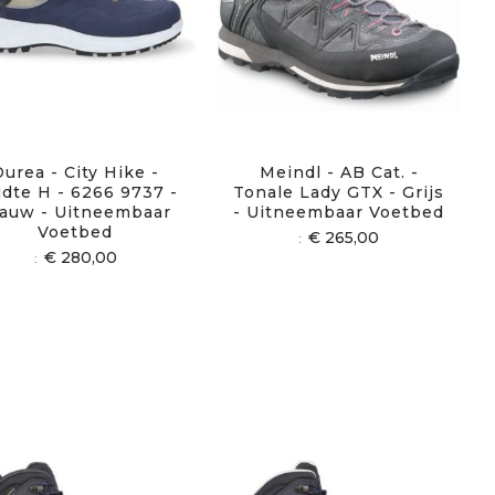
Durea - City Hike -
Meindl - AB Cat. -
jdte H - 6266 9737 -
Tonale Lady GTX - Grijs
auw - Uitneembaar
- Uitneembaar Voetbed
Voetbed
€ 265,00
€ 280,00