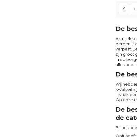
Pagina
Pag
Vor
P
1
De bes
Als u lekk
bergen is 
verpest. E
zijn groot
In de berg
alles heef
De bes
Wij hebben
kwaliteit 
is vaak ee
Op onze te
De bes
de cat
Bij ons hee
Ooit heeft