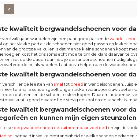
ina
ige
agina
U lees momenteel pagina
2
te kwaliteit bergwandelschoenen voor d
er veel wilt gaan wandelen zijn een paar goed passende
wandelschoe
of op het vlakke pad als de schoenen niet goed passen en lekker lope
en van de grootste valkuilen is dat men te kleine schoenen koopt me
 genoeg en kost het ons soms echt moeite om de klant daarvan te ove
en en niet op de paden dan heb je een andere schoenen nodig als 
t zowel voordelen als nadelen. Laat ons u helpen aan de wandelschoe
te kwaliteit bergwandelschoenen voor dam
 verschillende leesten van
smal
tot
breed
in wandelschoenen. Juist 
zijn. Een te smalle schoen geeft ongemakken waardoor u uw voeten k
n reden dat mensen de schoen te klein kopen. Daarom hebben wij ve
stbaan kunt u goed ervaren hoe stevig de zool en de schacht is, maa
te kwaliteit bergwandelschoenen voor da
egorieën en kunnen mijn eigen steunzolen 
ft elke
bergwandelschoen een uitneembaar voetbed
en zijn dus oo
Meindl
bepaald in welke omstandigheid er welke schoen gedragen 