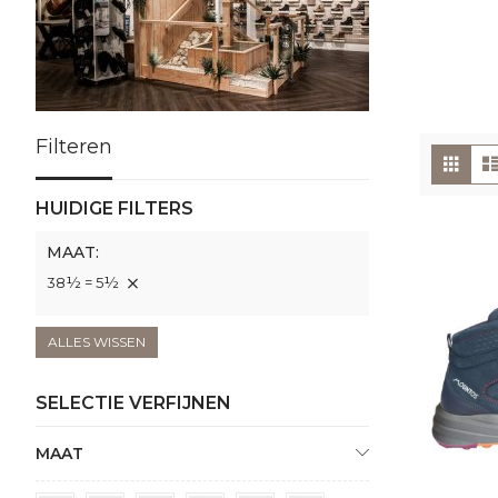
Filteren
To
Foto
tabe
als
HUIDIGE FILTERS
MAAT
38½ = 5½
ALLES WISSEN
SELECTIE VERFIJNEN
MAAT