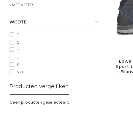
MET VETER
WIJDTE
E
G
H
J
Lowa 
K
Sport 
- Blau
NO
Producten vergelijken
Geen producten geselecteerd.