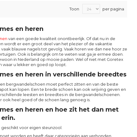
Toon
per pagina
ames en heren
nen
van een goede kwaliteit onontbeerlijk. Of dat nu in de
n wordt er een groot deel van het plezier of de vakantie
t vaak blauwe nagels tot gevolg. Vaak horen we dan nee hoor ze
rtuigen. Ook is belangrijk om te weten wat ga je ermee doen.
gewoon in Nederland op mooie paden. Wel of niet met Goretex
n waar u lekker en goed op loopt.
es en heren in verschillende breedtes
een bergwandelschoen moet perfect zitten en van de beste
apot kan lopen. Een te brede schoen kan ook wrijving geven en
rschillende leesten en breedtes in de bergwandelschoenen.
r ook heel goed of de schoen lang genoeg is.
mes en heren en hoe zit het dan met
erin.
k geschikt voor eigen steunzool.
moet worden en heeft daar categorieën aan verbonden.