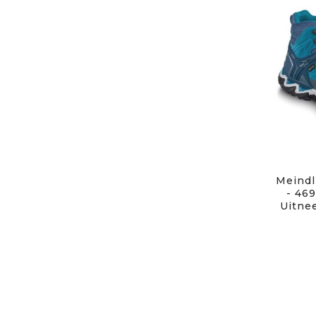
Meindl
- 469
Uitne