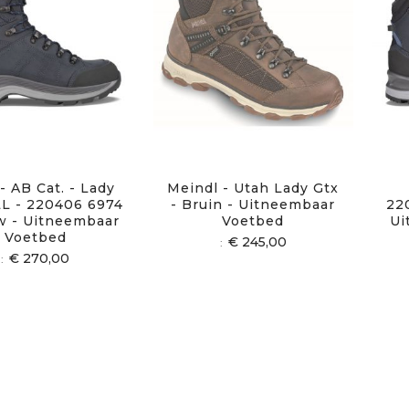
- AB Cat. - Lady
Meindl - Utah Lady Gtx
LL - 220406 6974
- Bruin - Uitneembaar
22
w - Uitneembaar
Voetbed
Ui
Voetbed
€ 245,00
€ 270,00