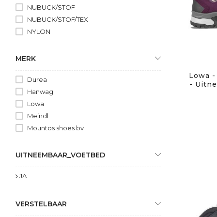
NUBUCK/STOF
NUBUCK/STOF/TEX
NYLON
MERK
Lowa -
Durea
- Uitn
Hanwag
Lowa
Meindl
Mountos shoes bv
UITNEEMBAAR_VOETBED
JA
VERSTELBAAR