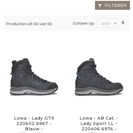
FILTEREN
Va
Sorteer op
Producten
49
-
50
van
50
laa
na
ho
sor
Lowa - Lady GTX
Lowa - AB Cat. -
220602 6967 -
Lady Sport LL -
Blauw -
220406 6974 -