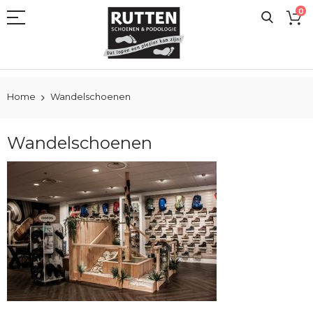
Ga
0
naar
de
inhoud
Home
Wandelschoenen
Wandelschoenen