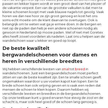
passen en lekker lopen wordt er een groot deel van het plezier of
de vakantie verpest. Een van de grootste valkuilen is dat men te
kleine schoenen koopt met vaak blauwe nagels tot gevolg. Vaak
horen we dan nee hoor ze zijn groot genoeg en kost het ons
soms echt moeite om de klant daarvan te overtuigen. Ook is
belangrijk om te weten wat ga je ermee doen. In de bergen en
niet op de paden dan heb je een andere schoenen nodig als
gewoon in Nederland op mooie paden. Wel of niet met Goretex
alles heeft zowel voordelen als nadelen. Laat ons u helpen aan de
wandelschoen waar u lekker en goed op loopt.
De beste kwaliteit
bergwandelschoenen voor dames en
heren in verschillende breedtes
Wij hebben verschillende leesten van
smal
tot
breed
in
wandelschoenen. Juist een bergwandelschoen moet perfect
zitten en van de beste kwaliteit zijn. Een te smalle schoen geeft
ongemakken waardoor u uw voeten kapot kan lopen. Een te
brede schoen kan ook wrijving geven en is vaak een reden dat
mensen de schoen te klein kopen. Daarom hebben wij
verschillende leesten en breedtes in de bergwandelschoenen.
Op onze testbaan kunt u goed ervaren hoe stevig de zool en de
schacht is, maar ook heel goed of de schoen lang genoeg is.