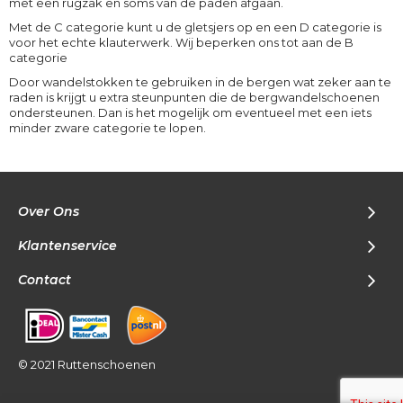
met een rugzak en soms van de paden afgaan.
Met de C categorie kunt u de gletsjers op en een D categorie is
voor het echte klauterwerk. Wij beperken ons tot aan de B
categorie
Door wandelstokken te gebruiken in de bergen wat zeker aan te
raden is krijgt u extra steunpunten die de bergwandelschoenen
ondersteunen. Dan is het mogelijk om eventueel met een iets
minder zware categorie te lopen.
Over Ons
Klantenservice
Contact
© 2021 Ruttenschoenen