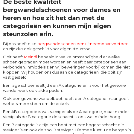
De beste kwaliteit
bergwandelschoenen voor dames en
heren en hoe zit het dan met de
categorieën en kunnen mijn eigen
steunzolen erin.
Bij ons heeft elke
bergwandelschoen een uitneembaar voetbed
en zijn dus ook geschikt voor eigen steunzool.
Ooit heeft
Meindl
bepaald in welke omstandigheid er welke
schoen gedragen moet worden en heeft daar categorieën aan
verbonden. Inmiddels zien wij beweringen voorbij komen die niet
kloppen. Wij houden ons dus aan de categorieën die ooit zijn
vast gesteld.
Een lage schoen is altijd een A categorie en is voor het gewone
wandel werk op vlakke paden.
Ook een gewone wandelboot heeft een A categorie maar geeft
wel iets meer steun om de enkels.
Een AB categorie is wat steviger als de A categorie, maar minder
stevig als de B categorie de schacht is ook wat minder hoog.
Een B categorie is altijd een boot met een hogere schacht die
steviger is en ook de zool is steviger. Hiermee kunt u de bergen in