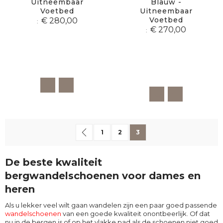
Uitneembaar
Blauw -
Voetbed
Uitneembaar
Voetbed
€ 280,00
€ 270,00
Pagina
Pagina
Vorige
Pagina
Pagina
U lees momenteel pagina
1
2
3
De beste kwaliteit
bergwandelschoenen voor dames en
heren
Als u lekker veel wilt gaan wandelen zijn een paar goed passende
wandelschoenen
van een goede kwaliteit onontbeerlijk. Of dat
nu in de bergen is of op het vlakke pad als de schoenen niet goed