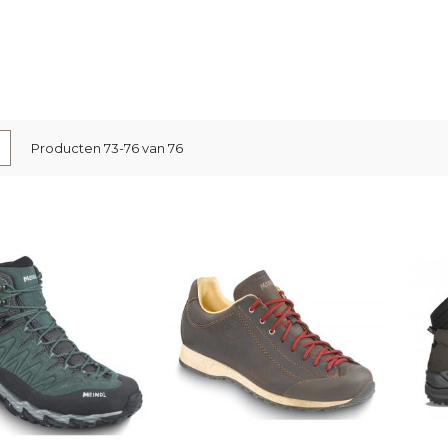
nen
-
Lijst
Producten
73
-
76
van
76
l