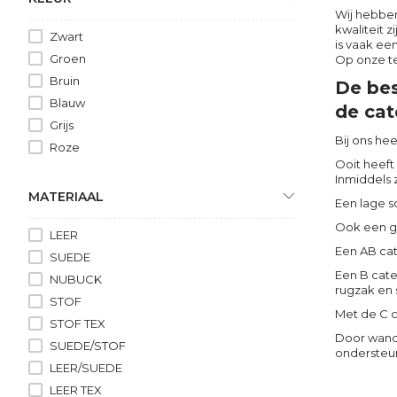
Wij hebben
kwaliteit 
Zwart
is vaak ee
Groen
Op onze te
Bruin
De bes
Blauw
de cat
Grijs
Bij ons hee
Roze
Ooit heeft
Inmiddels 
MATERIAAL
Een lage s
Ook een ge
LEER
Een AB cat
SUEDE
Een B cate
NUBUCK
rugzak en 
STOF
Met de C c
STOF TEX
Door wande
SUEDE/STOF
ondersteun
LEER/SUEDE
LEER TEX