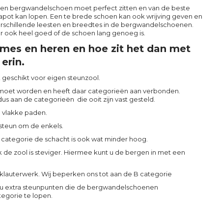
een bergwandelschoen moet perfect zitten en van de beste
apot kan lopen. Een te brede schoen kan ook wrijving geven en
rschillende leesten en breedtes in de bergwandelschoenen.
r ook heel goed of de schoen lang genoeg is.
mes en heren en hoe zit het dan met
erin.
k geschikt voor eigen steunzool.
moet worden en heeft daar categorieën aan verbonden.
us aan de categorieën die ooit zijn vast gesteld.
p vlakke paden.
steun om de enkels.
B categorie de schacht is ook wat minder hoog.
k de zool is steviger. Hiermee kunt u de bergen in met een
 klauterwerk. Wij beperken ons tot aan de B categorie
gt u extra steunpunten die de bergwandelschoenen
egorie te lopen.