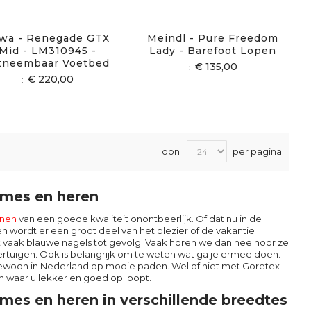
wa - Renegade GTX
Meindl - Pure Freedom
Mid - LM310945 -
Lady - Barefoot Lopen
tneembaar Voetbed
€ 135,00
€ 220,00
Toon
per pagina
ames en heren
nen
van een goede kwaliteit onontbeerlijk. Of dat nu in de
n wordt er een groot deel van het plezier of de vakantie
t vaak blauwe nagels tot gevolg. Vaak horen we dan nee hoor ze
rtuigen. Ook is belangrijk om te weten wat ga je ermee doen.
gewoon in Nederland op mooie paden. Wel of niet met Goretex
n waar u lekker en goed op loopt.
es en heren in verschillende breedtes