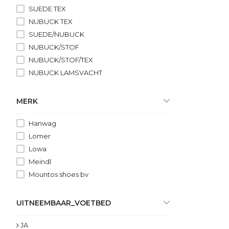
SUEDE TEX
NUBUCK TEX
SUEDE/NUBUCK
NUBUCK/STOF
NUBUCK/STOF/TEX
NUBUCK LAMSVACHT
NUBUCK/SUEDE
MERK
Hanwag
Lomer
Lowa
Meindl
Mountos shoes bv
UITNEEMBAAR_VOETBED
JA