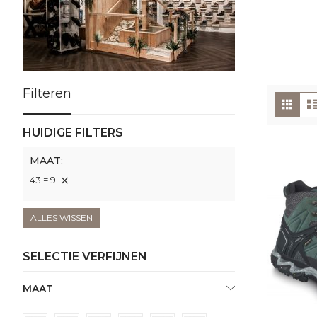
Filteren
To
Foto
tabe
als
HUIDIGE FILTERS
MAAT
43 = 9
ALLES WISSEN
SELECTIE VERFIJNEN
MAAT