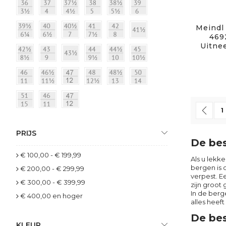
Meindl 
469
Uitne
Pagina
Pag
Vor
P
1
PRIJS
De bes
€ 100,00
-
€ 199,99
Als u lekk
bergen is 
€ 200,00
-
€ 299,99
verpest. E
€ 300,00
-
€ 399,99
zijn groot
In de berg
€ 400,00
en hoger
alles heef
De bes
KLEUR