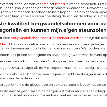
 verschillende leesten van
smal
tot
breed
in wandelschoenen. Juist 
zijn. Een te smalle schoen geeft ongemakken waardoor u uw voeten k
n reden dat mensen de schoen te klein kopen. Daarom hebben wij ve
stbaan kunt u goed ervaren hoe stevig de zool en de schacht is, maa
te kwaliteit bergwandelschoenen voor da
egorieën en kunnen mijn eigen steunzolen 
ft elke
bergwandelschoen een uitneembaar voetbed
en zijn dus oo
Meindl
bepaald in welke omstandigheid er welke schoen gedragen 
zien wij beweringen voorbij komen die niet kloppen. Wij houden ons d
choen is altijd een A categorie en is voor het gewone wandel werk o
wone wandelboot heeft een A categorie maar geeft wel iets meer 
egorie is wat steviger als de A categorie, maar minder stevig als de 
gorie is altijd een boot met een hogere schacht die steviger is en oo
soms van de paden afgaan.
ategorie kunt u de gletsjers op en een D categorie is voor het echte
lstokken te gebruiken in de bergen wat zeker aan te raden is krij
en. Dan is het mogelijk om eventueel met een iets minder zware cat