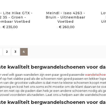
- Lite Hike GTX -
Meindl - Iseo 4263 -
Lo
2 35 - Groen -
Bruin - Uitneembaar
embaar Voetbed
Voetbed
Ui
€ 235,00
€ 260,00
ina
ige
agina
Pagina
Pagina
U lees momenteel pagina
2
3
4
te kwaliteit bergwandelschoenen voor d
er veel wilt gaan wandelen zijn een paar goed passende
wandelschoe
of op het vlakke pad als de schoenen niet goed passen en lekker lope
en van de grootste valkuilen is dat men te kleine schoenen koopt me
 genoeg en kost het ons soms echt moeite om de klant daarvan te ove
en en niet op de paden dan heb je een andere schoenen nodig als 
t zowel voordelen als nadelen. Laat ons u helpen aan de wandelschoe
te kwaliteit bergwandelschoenen voor dam