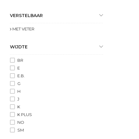
VERSTELBAAR
MET VETER
WIJDTE
BR
E
E.B.
G
H
J
K
K PLUS
NO
SM