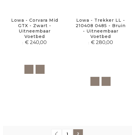
Lowa - Corvara Mid
Lowa - Trekker LL -
GTX - Zwart -
210408 0485 - Bruin
Uitneembaar
- Uitneembaar
Voetbed
Voetbed
€ 240,00
€ 280,00
Pagina
Pagina
Vorige
Pagina
U lees momenteel pagina
1
2