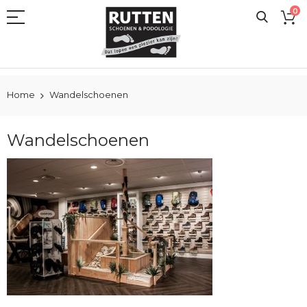
Ga
0
naar
de
inhoud
Home
Wandelschoenen
Wandelschoenen