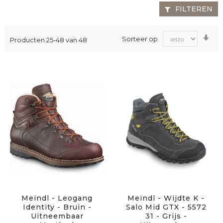
FILTEREN
Va
Sorteer op
Producten
25
-
48
van
48
laa
na
ho
sor
Meindl - Leogang
Meindl - Wijdte K -
Identity - Bruin -
Salo Mid GTX - 5572
Uitneembaar
31 - Grijs -