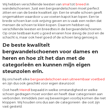
Wij hebben verschillende leesten van
smal
tot
breed
in
wandelschoenen. Juist een bergwandelschoen moet perfect
zitten en van de beste kwaliteit zijn. Een te smalle schoen geeft
ongemakken waardoor u uw voeten kapot kan lopen. Een te
brede schoen kan ook wrijving geven en is vaak een reden dat
mensen de schoen te klein kopen. Daarom hebben wij
verschillende leesten en breedtes in de bergwandelschoenen.
Op onze testbaan kunt u goed ervaren hoe stevig de zool en de
schacht is, maar ook heel goed of de schoen lang genoeg is.
De beste kwaliteit
bergwandelschoenen voor dames en
heren en hoe zit het dan met de
categorieën en kunnen mijn eigen
steunzolen erin.
Bij ons heeft elke
bergwandelschoen een uitneembaar voetbed
en zijn dus ook geschikt voor eigen steunzool.
Ooit heeft
Meindl
bepaald in welke omstandigheid er welke
schoen gedragen moet worden en heeft daar categorieën aan
verbonden. Inmiddels zien wij beweringen voorbij komen die niet
kloppen. Wij houden ons dus aan de categorieën die ooit zijn
vast gesteld.