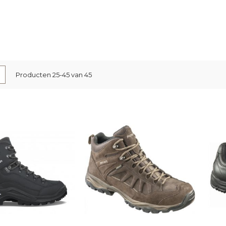
nen
-
Lijst
Producten
25
-
45
van
45
l