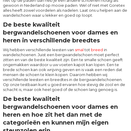
niet op de paden dan heb je een andere schoenen nodig als
gewoon in Nederland op mooie paden. Wel of niet met Goretex
alles heeft zowel voordelen als nadelen. Laat ons u helpen aan de
wandelschoen waar u lekker en goed op loopt.
De beste kwaliteit
bergwandelschoenen voor dames en
heren in verschillende breedtes
Wij hebben verschillende leesten van
smal
tot
breed
in
wandelschoenen. Juist een bergwandelschoen moet perfect
zitten en van de beste kwaliteit zijn. Een te smalle schoen geeft
ongemakken waardoor u uw voeten kapot kan lopen. Een te
brede schoen kan ook wrijving geven en is vaak een reden dat
mensen de schoen te klein kopen. Daarom hebben wij
verschillende leesten en breedtes in de bergwandelschoenen.
Op onze testbaan kunt u goed ervaren hoe stevig de zool en de
schacht is, maar ook heel goed of de schoen lang genoeg is.
De beste kwaliteit
bergwandelschoenen voor dames en
heren en hoe zit het dan met de
categorieën en kunnen mijn eigen
steunzolen erin.