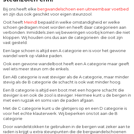
Bij ons heeft elke
bergwandelschoen een uitneembaar voetbed
en zijn dus ook geschikt voor eigen steunzool.
Ooit heeft
Meindl
bepaald in welke omstandigheid er welke
schoen gedragen moet worden en heeft daar categorieën aan
verbonden. Inmiddels zien wij beweringen voorbij komen die niet
kloppen. Wij houden ons dus aan de categorieën die ooit zijn
vast gesteld.
Een lage schoen is altijd een A categorie en is voor het gewone
wandel werk op vlakke paden.
Ook een gewone wandelboot heeft een A categorie maar geeft
wel iets meer steun om de enkels.
Een AB categorie is wat steviger als de A categorie, maar minder
stevig als de B categorie de schacht is ook wat minder hoog.
Een B categorie is altijd een boot met een hogere schacht die
steviger is en ook de zool is steviger. Hiermee kunt u de bergen in
met een rugzak en soms van de paden afgaan.
Met de C categorie kunt u de gletsjers op en een D categorie is
voor het echte klauterwerk. Wij beperken ons tot aan de B
categorie
Door wandelstokken te gebruiken in de bergen wat zeker aan te
raden is krijgt u extra steunpunten die de bergwandelschoenen