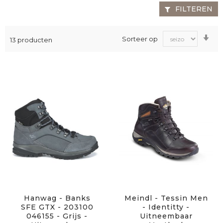
FILTEREN
Va
Sorteer op
13
producten
laa
na
ho
sor
Hanwag - Banks
Meindl - Tessin Men
SFE GTX - 203100
- Identitty -
046155 - Grijs -
Uitneembaar