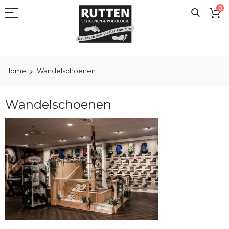
Ga
0
naar
de
inhoud
Home
Wandelschoenen
Wandelschoenen