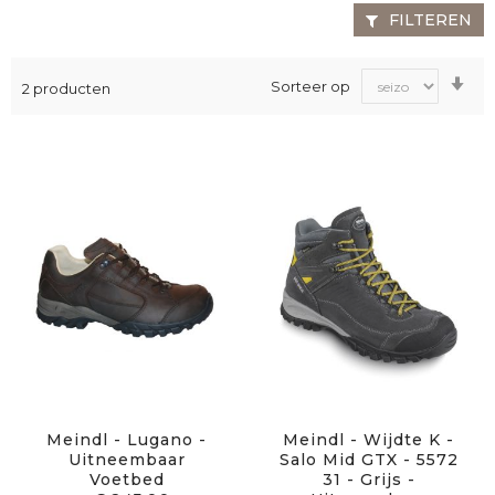
FILTEREN
Va
Sorteer op
2
producten
laa
na
ho
sor
Meindl - Lugano -
Meindl - Wijdte K -
Uitneembaar
Salo Mid GTX - 5572
Voetbed
31 - Grijs -