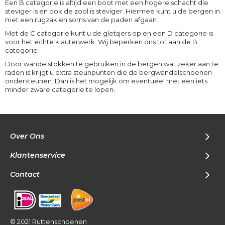
Een B categorie is altijd een boot met een hogere schacht die
steviger is en ook de zool is steviger. Hiermee kunt u de bergen in
met een rugzak en soms van de paden afgaan.
Met de C categorie kunt u de gletsjers op en een D categorie is
voor het echte klauterwerk. Wij beperken ons tot aan de B
categorie
Door wandelstokken te gebruiken in de bergen wat zeker aan te
raden is krijgt u extra steunpunten die de bergwandelschoenen
ondersteunen. Dan is het mogelijk om eventueel met een iets
minder zware categorie te lopen.
Over Ons
Klantenservice
Contact
© 2021 Ruttenschoenen