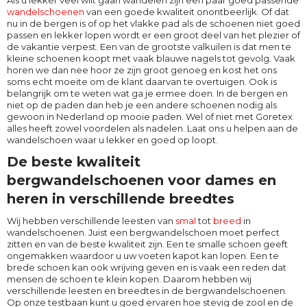
Als u lekker veel wilt gaan wandelen zijn een paar goed passende
wandelschoenen
van een goede kwaliteit onontbeerlijk. Of dat
nu in de bergen is of op het vlakke pad als de schoenen niet goed
passen en lekker lopen wordt er een groot deel van het plezier of
de vakantie verpest. Een van de grootste valkuilen is dat men te
kleine schoenen koopt met vaak blauwe nagels tot gevolg. Vaak
horen we dan nee hoor ze zijn groot genoeg en kost het ons
soms echt moeite om de klant daarvan te overtuigen. Ook is
belangrijk om te weten wat ga je ermee doen. In de bergen en
niet op de paden dan heb je een andere schoenen nodig als
gewoon in Nederland op mooie paden. Wel of niet met Goretex
alles heeft zowel voordelen als nadelen. Laat ons u helpen aan de
wandelschoen waar u lekker en goed op loopt.
De beste kwaliteit
bergwandelschoenen voor dames en
heren in verschillende breedtes
Wij hebben verschillende leesten van
smal
tot
breed
in
wandelschoenen. Juist een bergwandelschoen moet perfect
zitten en van de beste kwaliteit zijn. Een te smalle schoen geeft
ongemakken waardoor u uw voeten kapot kan lopen. Een te
brede schoen kan ook wrijving geven en is vaak een reden dat
mensen de schoen te klein kopen. Daarom hebben wij
verschillende leesten en breedtes in de bergwandelschoenen.
Op onze testbaan kunt u goed ervaren hoe stevig de zool en de