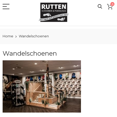
Ga
0
naar
de
inhoud
Home
Wandelschoenen
Wandelschoenen