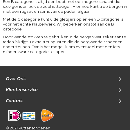
Een B categorie is altijd een boot met een hogere schacht die
steviger is en ook de zool is steviger. Hiermee kunt u de bergen in
met een rugzak en soms van de paden afgaan.
Met de C categorie kunt u de gletsjers op en een D categorie is
voor het echte klauterwerk. Wij beperken ons tot aan de B
categorie
Door wandelstokken te gebruiken in de bergen wat zeker aan te
raden is krijgt u extra steunpunten die de bergwandelschoenen
ondersteunen. Dan is het mogelijk om eventueel met een iets
minder zware categorie te lopen.
Over Ons
Klantenservice
Contact
© 2021 Ruttenschoenen