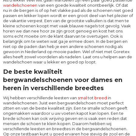
Als u lekker veel wilt gaan wandelen zijn een paar goed passende
wandelschoenen
van een goede kwaliteit onontbeerlijk. Of dat
nu in de bergen is of op het vlakke pad als de schoenen niet goed
passen en lekker lopen wordt er een groot deel van het plezier of
de vakantie verpest. Een van de grootste valkuilen is dat men te
kleine schoenen koopt met vaak blauwe nagels tot gevolg. Vaak
horen we dan nee hoor ze zijn groot genoeg en kost het ons
soms echt moeite om de klant daarvan te overtuigen. Ook is
belangrijk om te weten wat ga je ermee doen. In de bergen en
niet op de paden dan heb je een andere schoenen nodig als
gewoon in Nederland op mooie paden. Wel of niet met Goretex
alles heeft zowel voordelen als nadelen. Laat ons u helpen aan de
wandelschoen waar u lekker en goed op loopt.
De beste kwaliteit
bergwandelschoenen voor dames en
heren in verschillende breedtes
Wij hebben verschillende leesten van
smal
tot
breed
in
wandelschoenen. Juist een bergwandelschoen moet perfect
zitten en van de beste kwaliteit zijn. Een te smalle schoen geeft
ongemakken waardoor u uw voeten kapot kan lopen. Een te
brede schoen kan ook wrijving geven en is vaak een reden dat
mensen de schoen te klein kopen. Daarom hebben wij
verschillende leesten en breedtes in de bergwandelschoenen.
Op onze testbaan kunt u goed ervaren hoe stevig de zool en de