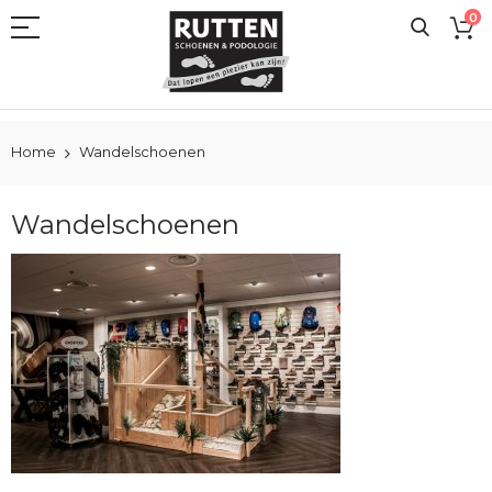
Ga
0
naar
de
inhoud
Home
Wandelschoenen
Wandelschoenen