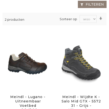
FILTEREN
Va
Sorteer op
2
producten
laa
na
ho
sor
Meindl - Lugano -
Meindl - Wijdte K -
Uitneembaar
Salo Mid GTX - 5572
Voetbed
31 - Grijs -