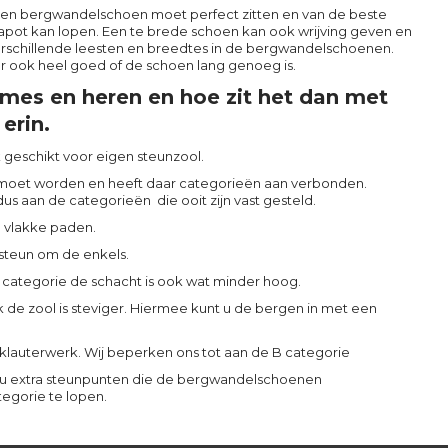
een bergwandelschoen moet perfect zitten en van de beste
apot kan lopen. Een te brede schoen kan ook wrijving geven en
rschillende leesten en breedtes in de bergwandelschoenen.
r ook heel goed of de schoen lang genoeg is.
mes en heren en hoe zit het dan met
erin.
k geschikt voor eigen steunzool.
moet worden en heeft daar categorieën aan verbonden.
us aan de categorieën die ooit zijn vast gesteld.
p vlakke paden.
steun om de enkels.
B categorie de schacht is ook wat minder hoog.
k de zool is steviger. Hiermee kunt u de bergen in met een
 klauterwerk. Wij beperken ons tot aan de B categorie
gt u extra steunpunten die de bergwandelschoenen
egorie te lopen.