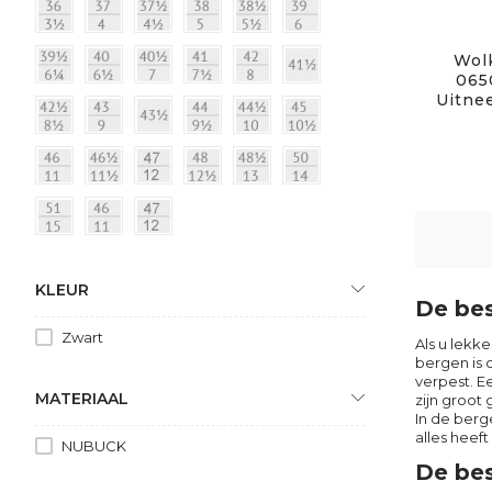
Wolk
065
Uitne
KLEUR
De bes
Zwart
Als u lekk
bergen is 
verpest. E
MATERIAAL
zijn groot
In de berg
alles heef
NUBUCK
De bes