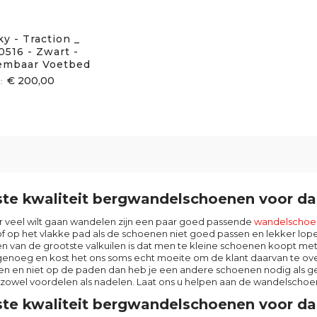
y - Traction _
0516 - Zwart -
embaar Voetbed
€ 200,00
te kwaliteit bergwandelschoenen voor d
er veel wilt gaan wandelen zijn een paar goed passende
wandelschoe
of op het vlakke pad als de schoenen niet goed passen en lekker lope
en van de grootste valkuilen is dat men te kleine schoenen koopt me
 genoeg en kost het ons soms echt moeite om de klant daarvan te ove
en en niet op de paden dan heb je een andere schoenen nodig als 
t zowel voordelen als nadelen. Laat ons u helpen aan de wandelschoe
te kwaliteit bergwandelschoenen voor dam