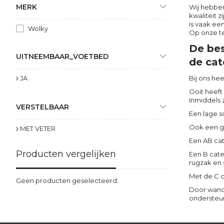
MERK
Wij hebben
kwaliteit 
is vaak ee
Wolky
Op onze te
De bes
UITNEEMBAAR_VOETBED
de cat
JA
Bij ons hee
Ooit heeft
Inmiddels 
VERSTELBAAR
Een lage s
Ook een ge
MET VETER
Een AB cat
Producten vergelijken
Een B cate
rugzak en 
Met de C c
Geen producten geselecteerd.
Door wande
ondersteun