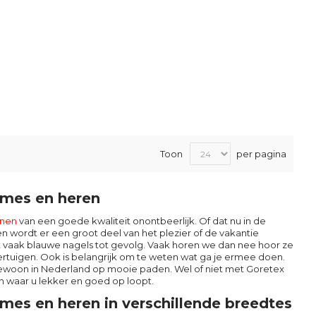
Toon
per pagina
ames en heren
nen
van een goede kwaliteit onontbeerlijk. Of dat nu in de
n wordt er een groot deel van het plezier of de vakantie
t vaak blauwe nagels tot gevolg. Vaak horen we dan nee hoor ze
rtuigen. Ook is belangrijk om te weten wat ga je ermee doen.
gewoon in Nederland op mooie paden. Wel of niet met Goretex
n waar u lekker en goed op loopt.
es en heren in verschillende breedtes