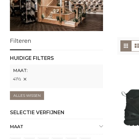
Filteren
To
Foto
tabe
als
HUIDIGE FILTERS
MAAT
41½
ALLES WISSEN
SELECTIE VERFIJNEN
MAAT