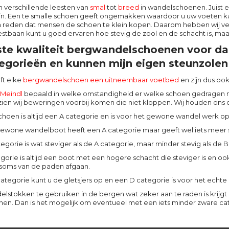
 verschillende leesten van
smal
tot
breed
in wandelschoenen. Juist 
zijn. Een te smalle schoen geeft ongemakken waardoor u uw voeten k
n reden dat mensen de schoen te klein kopen. Daarom hebben wij ve
stbaan kunt u goed ervaren hoe stevig de zool en de schacht is, maa
te kwaliteit bergwandelschoenen voor da
egorieën en kunnen mijn eigen steunzolen 
ft elke
bergwandelschoen een uitneembaar voetbed
en zijn dus oo
Meindl
bepaald in welke omstandigheid er welke schoen gedragen 
zien wij beweringen voorbij komen die niet kloppen. Wij houden ons d
choen is altijd een A categorie en is voor het gewone wandel werk o
wone wandelboot heeft een A categorie maar geeft wel iets meer 
egorie is wat steviger als de A categorie, maar minder stevig als de 
gorie is altijd een boot met een hogere schacht die steviger is en oo
soms van de paden afgaan.
ategorie kunt u de gletsjers op en een D categorie is voor het echte
lstokken te gebruiken in de bergen wat zeker aan te raden is krij
en. Dan is het mogelijk om eventueel met een iets minder zware cat