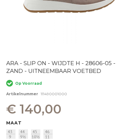
Ga
ARA - SLIP ON - WIJDTE H - 28606-05 -
naar
ZAND - UITNEEMBAAR VOETBED
het
begin
van
Op Voorraad
de
afbeeldingen-
Artikelnummer
111490001000
gallerij
€ 140,00
MAAT