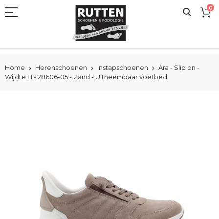
Ga
0
naar
de
inhoud
Home
Herenschoenen
Instapschoenen
Ara - Slip on -
Wijdte H - 28606-05 - Zand - Uitneembaar voetbed
Ga
naar
het
einde
van
de
afbeeldingen-
gallerij