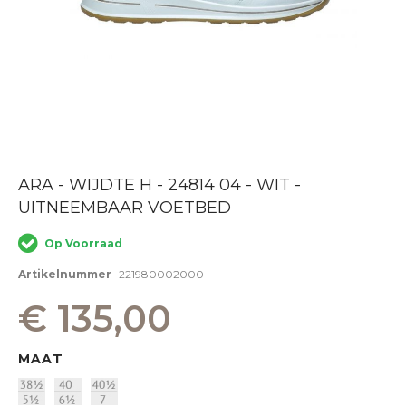
Ga
ARA - WIJDTE H - 24814 04 - WIT -
naar
UITNEEMBAAR VOETBED
het
begin
van
Op Voorraad
de
afbeeldingen-
Artikelnummer
221980002000
gallerij
€ 135,00
MAAT