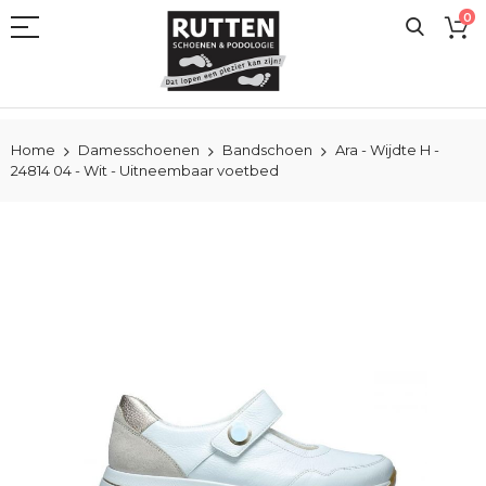
Ga
0
naar
de
inhoud
Home
Damesschoenen
Bandschoen
Ara - Wijdte H -
24814 04 - Wit - Uitneembaar voetbed
Ga
naar
het
einde
van
de
afbeeldingen-
gallerij