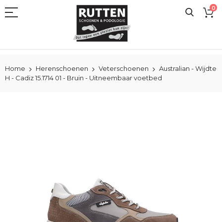
Ga
0
naar
de
inhoud
Home
Herenschoenen
Veterschoenen
Australian - Wijdte
H - Cadiz 15.1714 01 - Bruin - Uitneembaar voetbed
Ga
naar
het
einde
van
de
afbeeldingen-
gallerij