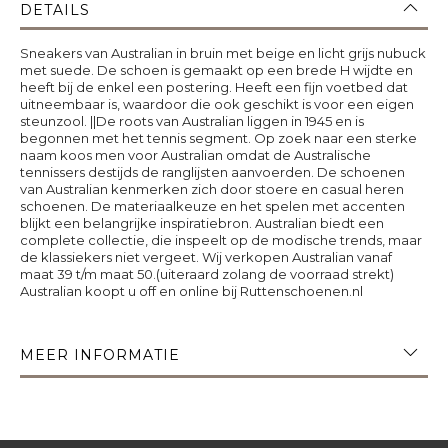
DETAILS
Sneakers van Australian in bruin met beige en licht grijs nubuck
met suede. De schoen is gemaakt op een brede H wijdte en
heeft bij de enkel een postering. Heeft een fijn voetbed dat
uitneembaar is, waardoor die ook geschikt is voor een eigen
steunzool. ||De roots van Australian liggen in 1945 en is
begonnen met het tennis segment. Op zoek naar een sterke
naam koos men voor Australian omdat de Australische
tennissers destijds de ranglijsten aanvoerden. De schoenen
van Australian kenmerken zich door stoere en casual heren
schoenen. De materiaalkeuze en het spelen met accenten
blijkt een belangrijke inspiratiebron. Australian biedt een
complete collectie, die inspeelt op de modische trends, maar
de klassiekers niet vergeet. Wij verkopen Australian vanaf
maat 39 t/m maat 50.(uiteraard zolang de voorraad strekt)
Australian koopt u off en online bij Ruttenschoenen.nl
MEER INFORMATIE