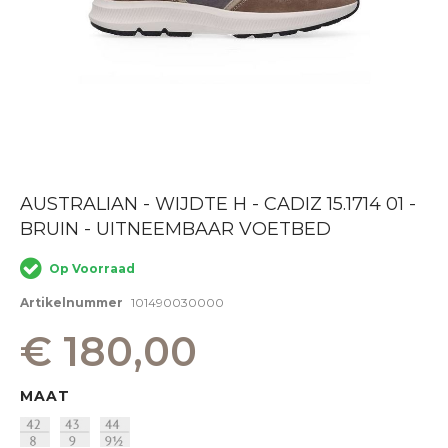
Ga
AUSTRALIAN - WIJDTE H - CADIZ 15.1714 01 -
naar
BRUIN - UITNEEMBAAR VOETBED
het
begin
van
Op Voorraad
de
afbeeldingen-
Artikelnummer
101490030000
gallerij
€ 180,00
MAAT