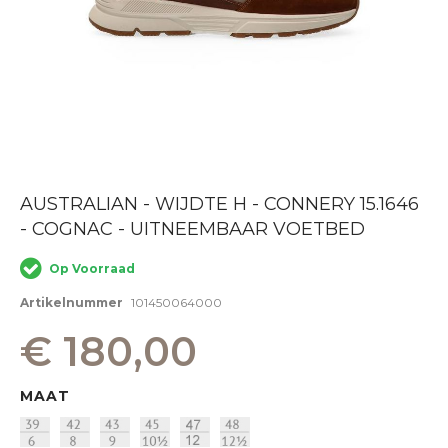
Ga
AUSTRALIAN - WIJDTE H - CONNERY 15.1646
naar
- COGNAC - UITNEEMBAAR VOETBED
het
begin
van
Op Voorraad
de
afbeeldingen-
Artikelnummer
101450064000
gallerij
€ 180,00
MAAT