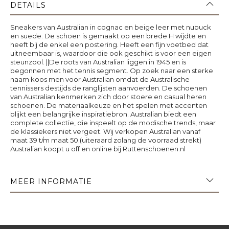
DETAILS
Sneakers van Australian in cognac en beige leer met nubuck
en suede. De schoen is gemaakt op een brede H wijdte en
heeft bij de enkel een postering. Heeft een fijn voetbed dat
uitneembaar is, waardoor die ook geschikt is voor een eigen
steunzool. ||De roots van Australian liggen in 1945 en is
begonnen met het tennis segment. Op zoek naar een sterke
naam koos men voor Australian omdat de Australische
tennissers destijds de ranglijsten aanvoerden. De schoenen
van Australian kenmerken zich door stoere en casual heren
schoenen. De materiaalkeuze en het spelen met accenten
blijkt een belangrijke inspiratiebron. Australian biedt een
complete collectie, die inspeelt op de modische trends, maar
de klassiekers niet vergeet. Wij verkopen Australian vanaf
maat 39 t/m maat 50.(uiteraard zolang de voorraad strekt)
Australian koopt u off en online bij Ruttenschoenen.nl
MEER INFORMATIE