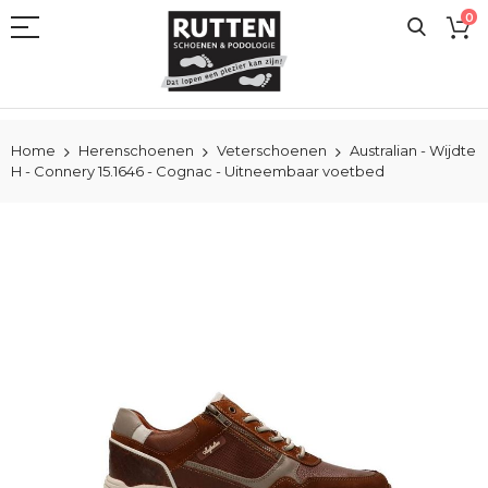
Ga
0
naar
de
inhoud
Home
Herenschoenen
Veterschoenen
Australian - Wijdte
H - Connery 15.1646 - Cognac - Uitneembaar voetbed
Ga
naar
het
einde
van
de
afbeeldingen-
gallerij