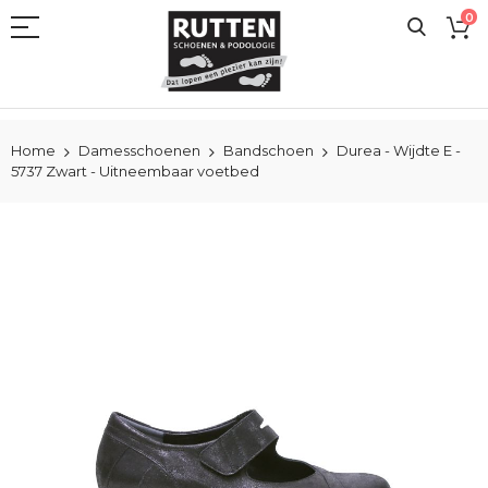
Ga
0
naar
de
inhoud
Home
Damesschoenen
Bandschoen
Durea - Wijdte E -
5737 Zwart - Uitneembaar voetbed
Ga
naar
het
einde
van
de
afbeeldingen-
gallerij