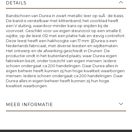
DETAILS
Bandschoen van Durea in zwart metallic leer op suÃ¨de basis.
De band is verstelbaar met klittenband, het voorblad heeft
een V sluiting, waardoor minder kans op snijden bij de
voorvoet. Geschikt voor uw eigen steunzool op een smalle E
wijdte, op de leest 012 met een platte hak en stevig contrefort.
Deze leest heeft een hakhoogte van 17 mm. ||Durea is een
Nederlands fabricaat, met diverse leesten en wijdtematen.
Het ontwerp en de afwerking geschiedt in Drunen. De
productie vindt in het buitenland plaats, waar Durea eigen
fabrieken bezit, onder toezicht van eigen mensen. Iedere
schoen ondergaat ca 200 handelingen. Daar Durea alles in
eigen beheer heeft kunnen zij hun hoge kwaliteit waarborgen.
mensen. Iedere schoen ondergaat ca 200 handelingen. Daar
Durea alles in eigen beheer heeft kunnen zij hun hoge
kwaliteit waarborgen.
MEER INFORMATIE