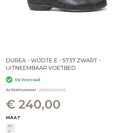
Ga
DUREA - WIJDTE E - 5737 ZWART -
naar
UITNEEMBAAR VOETBED
het
begin
van
Op Voorraad
de
afbeeldingen-
Artikelnummer
221000142000
gallerij
€ 240,00
MAAT