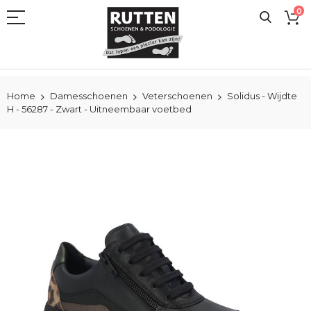
Ga
0
naar
de
inhoud
Home
Damesschoenen
Veterschoenen
Solidus - Wijdte
H - 56287 - Zwart - Uitneembaar voetbed
Ga
naar
het
einde
van
de
afbeeldingen-
gallerij