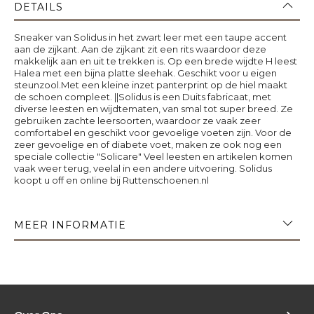
DETAILS
Sneaker van Solidus in het zwart leer met een taupe accent
aan de zijkant. Aan de zijkant zit een rits waardoor deze
makkelijk aan en uit te trekken is. Op een brede wijdte H leest
Halea met een bijna platte sleehak. Geschikt voor u eigen
steunzool.Met een kleine inzet panterprint op de hiel maakt
de schoen compleet. ||Solidus is een Duits fabricaat, met
diverse leesten en wijdtematen, van smal tot super breed. Ze
gebruiken zachte leersoorten, waardoor ze vaak zeer
comfortabel en geschikt voor gevoelige voeten zijn. Voor de
zeer gevoelige en of diabete voet, maken ze ook nog een
speciale collectie "Solicare" Veel leesten en artikelen komen
vaak weer terug, veelal in een andere uitvoering. Solidus
koopt u off en online bij Ruttenschoenen.nl
MEER INFORMATIE