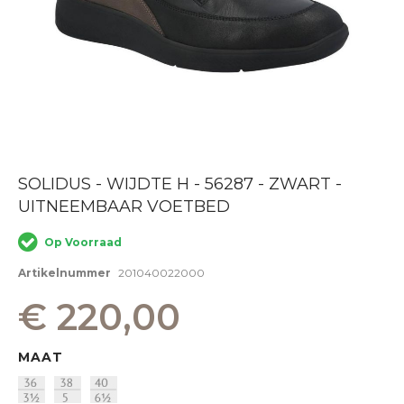
Ga
SOLIDUS - WIJDTE H - 56287 - ZWART -
naar
UITNEEMBAAR VOETBED
het
begin
van
Op Voorraad
de
afbeeldingen-
Artikelnummer
201040022000
gallerij
€ 220,00
MAAT