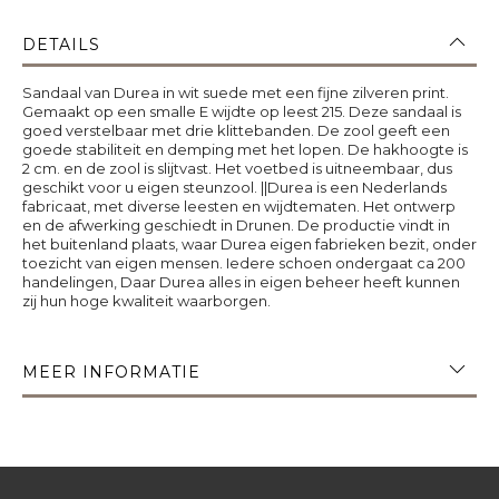
DETAILS
Sandaal van Durea in wit suede met een fijne zilveren print.
Gemaakt op een smalle E wijdte op leest 215. Deze sandaal is
goed verstelbaar met drie klittebanden. De zool geeft een
goede stabiliteit en demping met het lopen. De hakhoogte is
2 cm. en de zool is slijtvast. Het voetbed is uitneembaar, dus
geschikt voor u eigen steunzool. ||Durea is een Nederlands
fabricaat, met diverse leesten en wijdtematen. Het ontwerp
en de afwerking geschiedt in Drunen. De productie vindt in
het buitenland plaats, waar Durea eigen fabrieken bezit, onder
toezicht van eigen mensen. Iedere schoen ondergaat ca 200
handelingen, Daar Durea alles in eigen beheer heeft kunnen
zij hun hoge kwaliteit waarborgen.
MEER INFORMATIE