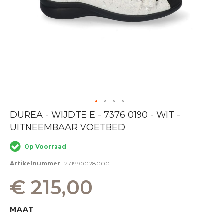
Ga
DUREA - WIJDTE E - 7376 0190 - WIT -
naar
UITNEEMBAAR VOETBED
het
begin
van
Op Voorraad
de
afbeeldingen-
Artikelnummer
271990028000
gallerij
€ 215,00
MAAT