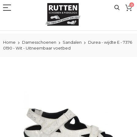
Ga
0
naar
de
inhoud
Home
Damesschoenen
Sandalen
Durea - wijdte E - 7376
0190 - Wit - Uitneembaar voetbed
Ga
naar
het
einde
van
de
afbeeldingen-
gallerij