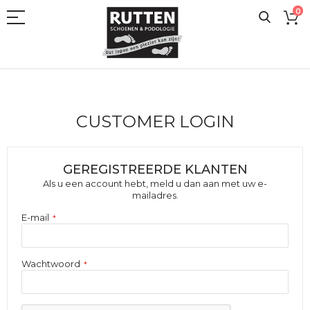
Ga
0
naar
de
inhoud
CUSTOMER LOGIN
GEREGISTREERDE KLANTEN
Als u een account hebt, meld u dan aan met uw e-
mailadres.
E-mail
Wachtwoord