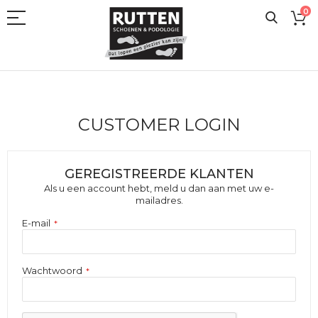
Ga
0
naar
de
inhoud
CUSTOMER LOGIN
GEREGISTREERDE KLANTEN
Als u een account hebt, meld u dan aan met uw e-
mailadres.
E-mail
Wachtwoord