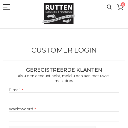
Ga
0
naar
de
inhoud
CUSTOMER LOGIN
GEREGISTREERDE KLANTEN
Als u een account hebt, meld u dan aan met uw e-
mailadres.
E-mail
Wachtwoord