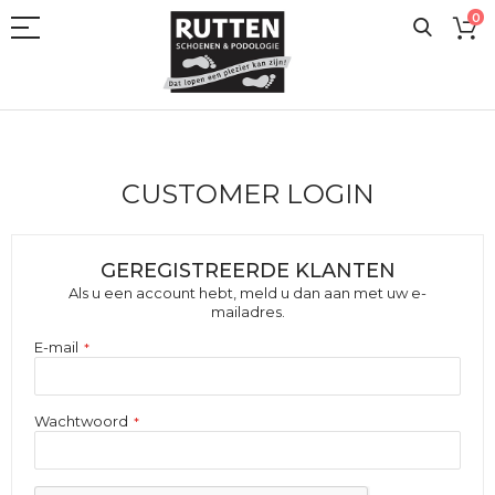
Ga
0
naar
de
inhoud
CUSTOMER LOGIN
GEREGISTREERDE KLANTEN
Als u een account hebt, meld u dan aan met uw e-
mailadres.
E-mail
Wachtwoord