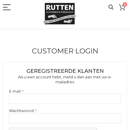
Ga
0
naar
de
inhoud
CUSTOMER LOGIN
GEREGISTREERDE KLANTEN
Als u een account hebt, meld u dan aan met uw e-
mailadres.
E-mail
Wachtwoord