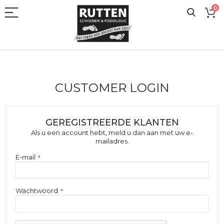
Ga
0
naar
de
inhoud
CUSTOMER LOGIN
GEREGISTREERDE KLANTEN
Als u een account hebt, meld u dan aan met uw e-
mailadres.
E-mail
Wachtwoord