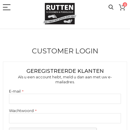
Ga
0
naar
de
inhoud
CUSTOMER LOGIN
GEREGISTREERDE KLANTEN
Als u een account hebt, meld u dan aan met uw e-
mailadres.
E-mail
Wachtwoord