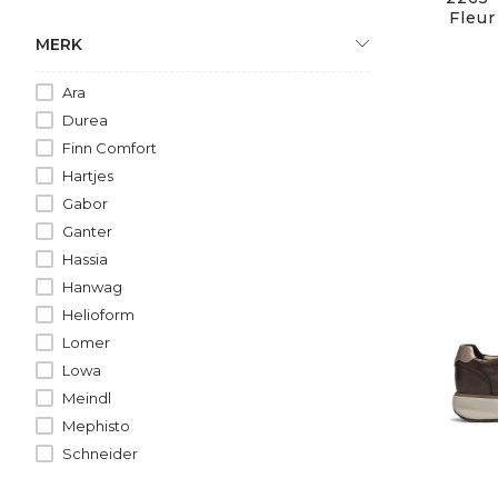
NUBUCK/STOF
Fleur
LEER/LAK
MERK
LEER/SUEDE/LAK
Ara
NUBUCK/STOF/TEX
Durea
SUEDE/SYNT.
Finn Comfort
LEER/NUBUCK/SUEDE
Hartjes
NUBUCK/SUEDE
Gabor
LAK/SUEDE
Ganter
NYLON
Hassia
Hanwag
Helioform
Lomer
Lowa
Meindl
Mephisto
Schneider
Stuppy