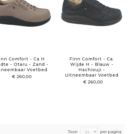
inn Comfort - Ca H
Finn Comfort - Ca.
dte - Otaru - Zand -
Wijde H - Blauw -
tneembaar Voetbed
Hachiouji -
Uitneembaar Voetbed
€ 260,00
€ 260,00
Toon
per pagina