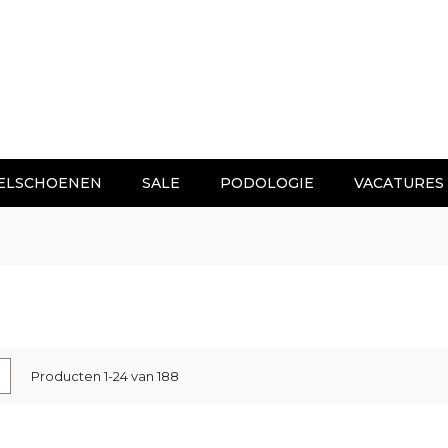
ELSCHOENEN
SALE
PODOLOGIE
VACATURES
nen
-
Lijst
Producten
1
-
24
van
188
l