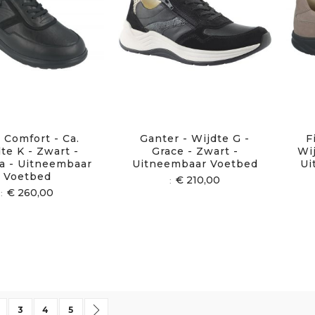
 Comfort - Ca.
Ganter - Wijdte G -
F
te K - Zwart -
Grace - Zwart -
Wij
a - Uitneembaar
Uitneembaar Voetbed
Ui
Voetbed
€ 210,00
€ 260,00
 momenteel pagina
agina
Pagina
Pagina
Pagina
Pagina
Volgende
3
4
5