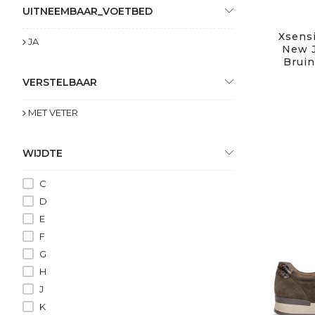
Solidus
UITNEEMBAAR_VOETBED
Think
Xsensi
JA
Waldlaufer
New J
Wolky
Bruin
Xsensible
VERSTELBAAR
MET VETER
WIJDTE
C
D
E
F
G
H
J
K