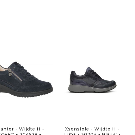
anter - Wijdte H -
Xsensible - Wijdte H -
Zwart - 204528 -
Lima - 30204 - Blauw -