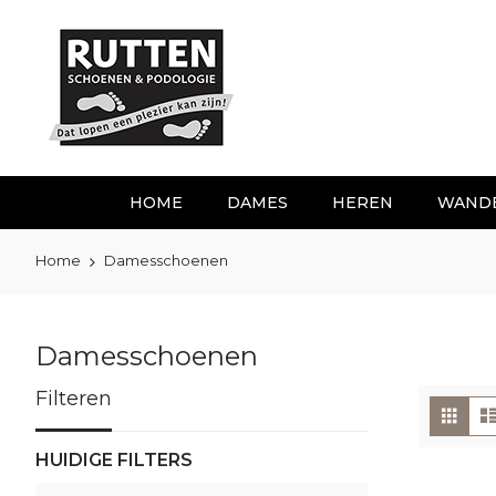
Ga
naar
de
inhoud
HOME
DAMES
HEREN
WAND
Home
Damesschoenen
Damesschoenen
Filteren
To
Foto
tabe
als
HUIDIGE FILTERS