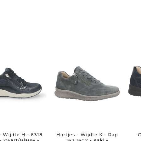
- Wijdte H - 6318
Hartjes - Wijdte K - Rap
G
- Zwart/Blauw -
162 1602 - Kaki -