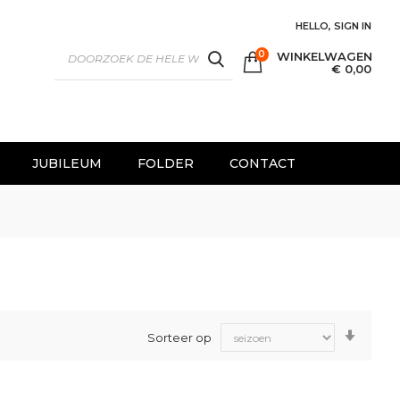
HELLO, SIGN IN
0
WINKELWAGEN
SEARCH
€ 0,00
JUBILEUM
FOLDER
CONTACT
Van
Sorteer op
laag
naar
hoog
sorter