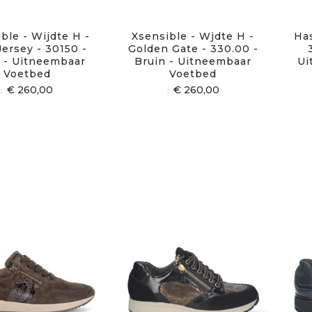
ble - Wijdte H -
Xsensible - Wjdte H -
Has
ersey - 30150 -
Golden Gate - 330.00 -
 - Uitneembaar
Bruin - Uitneembaar
Ui
Voetbed
Voetbed
€ 260,00
€ 260,00