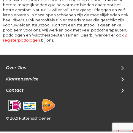
betere mogelijkheden qua pasvorm en bieden daardoor het
beste comfort. Natuurlijk willen wij u dat graag uitleggen en zelf
laten ervaren. In onze open schoenen zijn de mogelijkheden ook
heel divers. Ook pantoffels zijn er steeds meer die geschikt zijn
voor uw eigen steunzool. Kortom een steunzool is geen enkel
probleem voor ons. Wij werken ook met veel podotherapeuten,
podologen en fysiotherapeuten samen. Daarbij werken er ook
2
registerpodologen
bij ons.
Over Ons
Klantenservice
Contact
© 2021 Ruttenschoenen