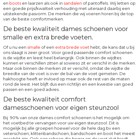
en
boots
en laarzen als ook in
sandalen
of pantoffels. Wij letten op
een goede prijs/kwaliteit verhouding met uiteraard daarbij een
uitstekende pasvorm. De merken die wij voeren horen bij de top
van de beste comfortmerken.
De beste kwaliteit dames schoenen voor
smalle en extra brede voeten.
Of u nu een
smalle
of een
extra brede voet
hebt, de kans dat u bij
ons slaagt is zeer groot. Voor goed passende comfort schoenen
is de wijdte en leest heel belangrijk. Ook binnen de wijdtes
kunnen er verschillen zitten al sowieso zit er verschil in de merken.
Maar ook binnen de merken zit er verschil, omdat de wijdte de
breedte van de voet is over de bal van de voet gemeten. De
hakhoogte heeft er invloed op maar ook de rest van de maten
rond de leest. Het blijft dus een richtlijn en een kwestie van goed
passen en een goed advies.
De beste kwaliteit comfort
damesschoenen voor eigen steunzool
Bij 90% van onze dames comfort schoenen is het mogelijk om
het voetbed te vervangen voor uw eigen steunzool. Dit is
mogelijk bij alle groepen hoewel voor de hele dag bv een
veterschoen, klittenbandschoen, bandschoen en boot het meest
geschikt zijn. Ook een schoen die hoger op de voet sluit biedt