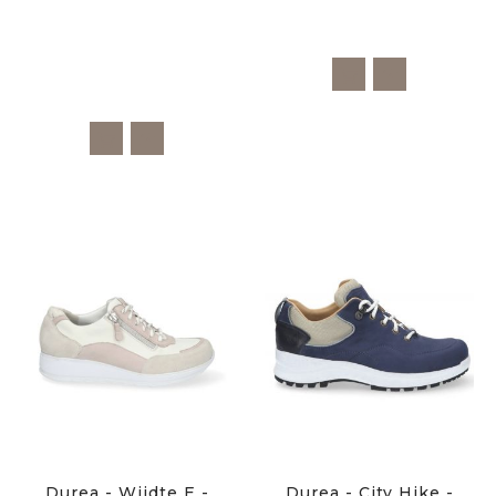
Durea - Wijdte E -
Durea - City Hike -