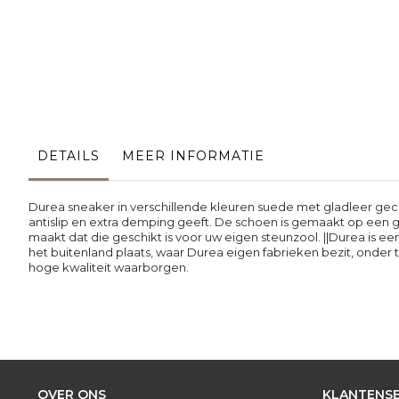
Ga
naar
het
begin
van
de
DETAILS
MEER INFORMATIE
afbeeldingen-
gallerij
Durea sneaker in verschillende kleuren suede met gladleer geco
antislip en extra demping geeft. De schoen is gemaakt op een ge
maakt dat die geschikt is voor uw eigen steunzool. ||Durea is e
het buitenland plaats, waar Durea eigen fabrieken bezit, onder
hoge kwaliteit waarborgen.
OVER ONS
KLANTENSE