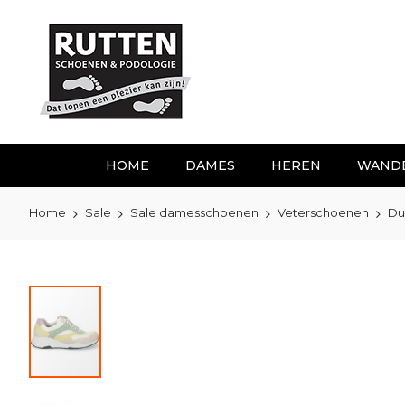
Ga
naar
de
inhoud
HOME
DAMES
HEREN
WAND
Home
Sale
Sale damesschoenen
Veterschoenen
Du
Ga
naar
het
einde
van
de
afbeeldingen-
gallerij