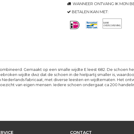
WANNEER ONTVANG IK MIJN BE
BETALEN KAN MET:
mbineerd. Gemaakt op een smalle wijdte E leest 682. De schoen heeft 
broken wijdte dwz dat de schoen in de hielpartij smaller is, waardo
en Nederlands fabricaat, met diverse leesten en wijdtematen. Het ont
 toezicht van eigen mensen. Iedere schoen ondergaat ca 200 handelin
RVICE
CONTACT