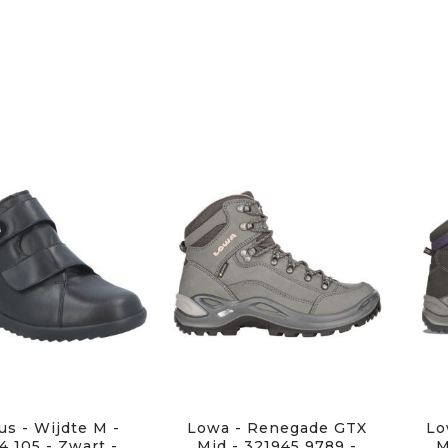
us - Wijdte M -
Lowa - Renegade GTX
Lo
4 105 - Zwart -
Mid - 321945 9789 -
M