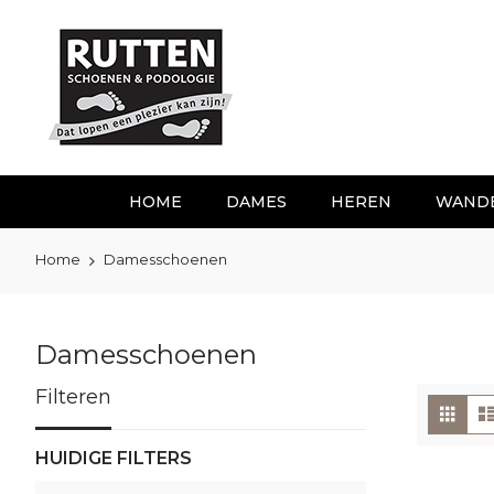
Ga
naar
de
inhoud
HOME
DAMES
HEREN
WAND
Home
Damesschoenen
Damesschoenen
Filteren
To
Foto
tabe
als
HUIDIGE FILTERS