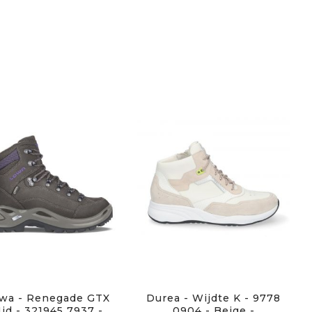
wa - Renegade GTX
Durea - Wijdte K - 9778
id - 321945 7937 -
0904 - Beige -