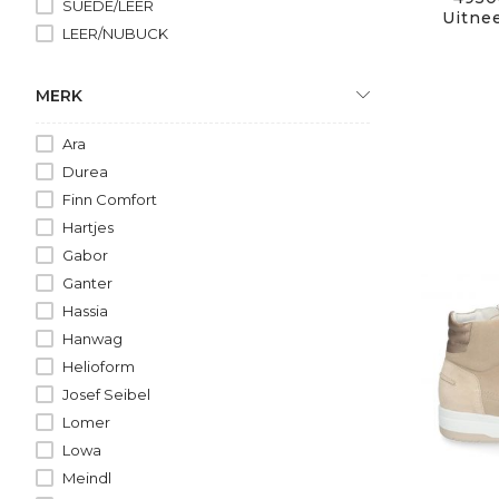
SUEDE/LEER
Uitne
LEER/NUBUCK
NUBUCK WOLVACHT
LEER WOLVACHT
MERK
LEER/LAK
Ara
LEER/SUEDE/LAK
Durea
NUBUCK/STOF/TEX
Finn Comfort
LAK
Hartjes
LEER/NUBUCK/SUEDE
Gabor
NUBUCK LAMSVACHT
Ganter
NUBUCK/SUEDE
Hassia
NUBUCK/LAK
Hanwag
Helioform
Josef Seibel
Lomer
Lowa
Meindl