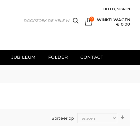
HELLO, SIGN IN
0
WINKELWAGEN
SEARCH
€ 0,00
JUBILEUM
FOLDER
CONTACT
Van
Sorteer op
laag
naar
hoog
sorter