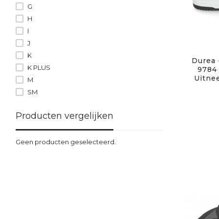
G
H
I
J
K
Durea 
K PLUS
9784 
Uitne
M
SM
Producten vergelijken
Geen producten geselecteerd.