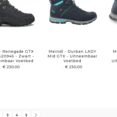
- Renegade GTX
Meindl - Durban LADY
M
320945 - Zwart -
Mid GTX - Uitneembaar
embaar Voetbed
Voetbed
Ui
€ 230,00
€ 230,00
 momenteel pagina
agina
Pagina
Pagina
Pagina
Pagina
Volgende
3
4
5