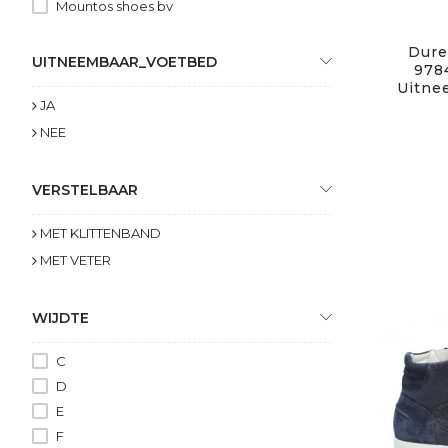
Mountos shoes bv
Olang
Dure
Panama Jack
UITNEEMBAAR_VOETBED
978
Schneider
Uitne
JA
Stuppy
Solidus
NEE
Think
Verhulst
VERSTELBAAR
Waldlaufer
Wolky
MET KLITTENBAND
Xsensible
MET VETER
WIJDTE
C
D
E
F