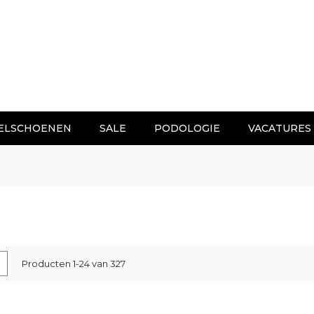
ELSCHOENEN
SALE
PODOLOGIE
VACATURES
nen
-
Lijst
Producten
1
-
24
van
327
l