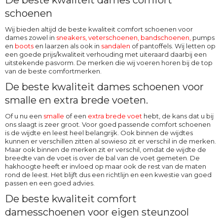
De beste kwaliteit dames comfort
schoenen
Wij bieden altijd de beste kwaliteit comfort schoenen voor
dames zowel in
sneakers, veterschoenen
,
bandschoenen
,
pumps
en
boots
en laarzen als ook in
sandalen
of pantoffels. Wij letten op
een goede prijs/kwaliteit verhouding met uiteraard daarbij een
uitstekende pasvorm. De merken die wij voeren horen bij de top
van de beste comfortmerken.
De beste kwaliteit dames schoenen voor
smalle en extra brede voeten.
Of u nu een
smalle
of een
extra brede voet
hebt, de kans dat u bij
ons slaagt is zeer groot. Voor goed passende comfort schoenen
is de wijdte en leest heel belangrijk. Ook binnen de wijdtes
kunnen er verschillen zitten al sowieso zit er verschil in de merken.
Maar ook binnen de merken zit er verschil, omdat de wijdte de
breedte van de voet is over de bal van de voet gemeten. De
hakhoogte heeft er invloed op maar ook de rest van de maten
rond de leest. Het blijft dus een richtlijn en een kwestie van goed
passen en een goed advies.
De beste kwaliteit comfort
damesschoenen voor eigen steunzool