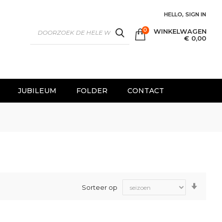
HELLO, SIGN IN
0
WINKELWAGEN
SEARCH
€ 0,00
JUBILEUM
FOLDER
CONTACT
Van
Sorteer op
laag
naar
hoog
sorter