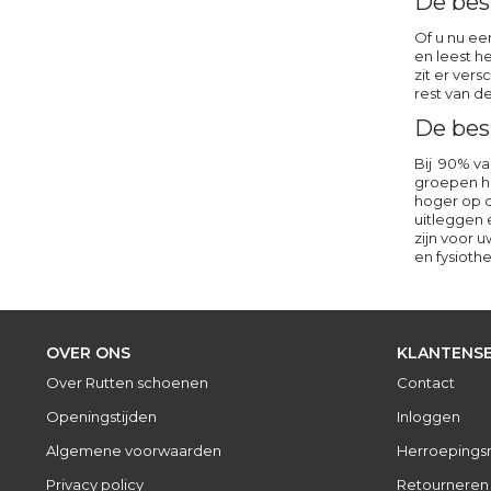
De bes
Of u nu e
en leest h
zit er ver
rest van d
De bes
Bij 90% va
groepen ho
hoger op d
uitleggen 
zijn voor 
en fysioth
OVER ONS
KLANTENSE
Over Rutten schoenen
Contact
Openingstijden
Inloggen
Algemene voorwaarden
Herroepings
Privacy policy
Retourneren