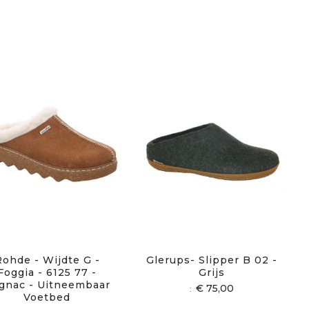
Rohde - Wijdte G -
Glerups- Slipper B 02 -
Foggia - 6125 77 -
Grijs
gnac - Uitneembaar
€ 75,00
Voetbed