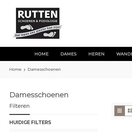
Ga
naar
de
inhoud
HOME
DAMES
HEREN
WAND
Home
Damesschoenen
Damesschoenen
Filteren
To
Foto
tabe
als
HUIDIGE FILTERS