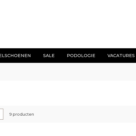
ELSCHOENEN
SALE
PODOLOGIE
VACATURES
nen
-
Lijst
9
producten
l