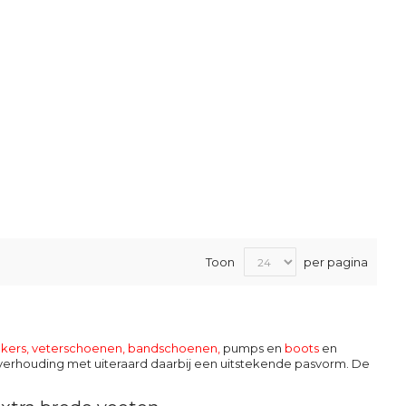
Toon
per pagina
kers, veterschoenen
,
bandschoenen
,
pumps en
boots
en
it verhouding met uiteraard daarbij een uitstekende pasvorm. De