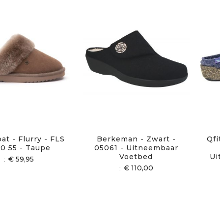
t - Flurry - FLS
Berkeman - Zwart -
Qfi
10 55 - Taupe
05061 - Uitneembaar
Voetbed
Ui
€ 59,95
€ 110,00