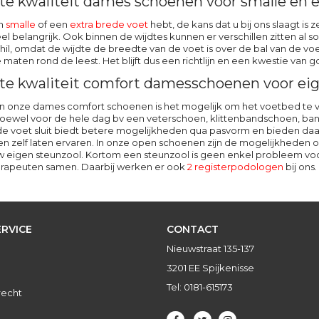
te kwaliteit dames schoenen voor smalle en e
en
smalle
of een
extra brede voet
hebt, de kans dat u bij ons slaagt i
eel belangrijk. Ook binnen de wijdtes kunnen er verschillen zitten al 
schil, omdat de wijdte de breedte van de voet is over de bal van de
e maten rond de leest. Het blijft dus een richtlijn en een kwestie van
te kwaliteit comfort damesschoenen voor eig
n onze dames comfort schoenen is het mogelijk om het voetbed te ver
ewel voor de hele dag bv een veterschoen, klittenbandschoen, ban
e voet sluit biedt betere mogelijkheden qua pasvorm en bieden daardo
en zelf laten ervaren. In onze open schoenen zijn de mogelijkheden oo
uw eigen steunzool. Kortom een steunzool is geen enkel probleem v
erapeuten samen. Daarbij werken er ook
2 registerpodologen
bij ons.
RVICE
CONTACT
Nieuwstraat 135-137
3201 EE Spijkenisse
Tel: 0181-615173
recht