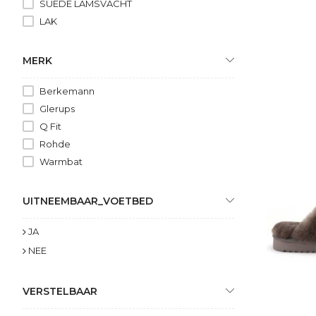
SUEDE LAMSVACHT
LAK
MERK
Berkemann
Glerups
Q Fit
Rohde
Warmbat
UITNEEMBAAR_VOETBED
JA
NEE
VERSTELBAAR