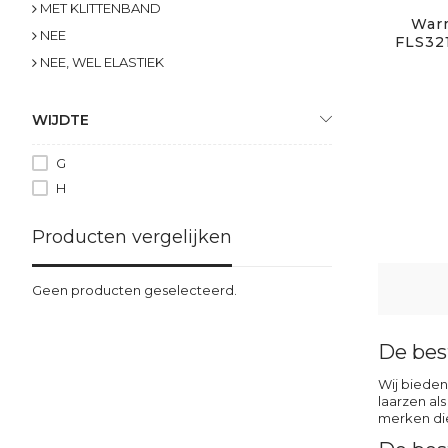
MET KLITTENBAND
Warm
NEE
FLS321
NEE, WEL ELASTIEK
WIJDTE
G
H
Producten vergelijken
Geen producten geselecteerd.
De bes
Wij bieden
laarzen als
merken die