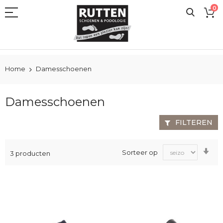
Ga
0
naar
de
inhoud
Home
Damesschoenen
Damesschoenen
FILTEREN
Va
Sorteer op
3
producten
laa
na
ho
sor