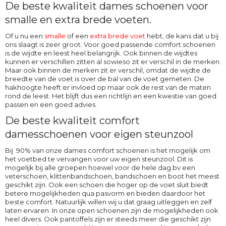
De beste kwaliteit dames schoenen voor
smalle en extra brede voeten.
Of u nu een
smalle
of een
extra brede voet
hebt, de kans dat u bij
ons slaagt is zeer groot. Voor goed passende comfort schoenen
is de wijdte en leest heel belangrijk. Ook binnen de wijdtes
kunnen er verschillen zitten al sowieso zit er verschil in de merken.
Maar ook binnen de merken zit er verschil, omdat de wijdte de
breedte van de voet is over de bal van de voet gemeten. De
hakhoogte heeft er invloed op maar ook de rest van de maten
rond de leest. Het blijft dus een richtlijn en een kwestie van goed
passen en een goed advies.
De beste kwaliteit comfort
damesschoenen voor eigen steunzool
Bij 90% van onze dames comfort schoenen is het mogelijk om
het voetbed te vervangen voor uw eigen steunzool. Dit is
mogelijk bij alle groepen hoewel voor de hele dag bv een
veterschoen, klittenbandschoen, bandschoen en boot het meest
geschikt zijn. Ook een schoen die hoger op de voet sluit biedt
betere mogelijkheden qua pasvorm en bieden daardoor het
beste comfort. Natuurlijk willen wij u dat graag uitleggen en zelf
laten ervaren. In onze open schoenen zijn de mogelijkheden ook
heel divers. Ook pantoffels zijn er steeds meer die geschikt zijn