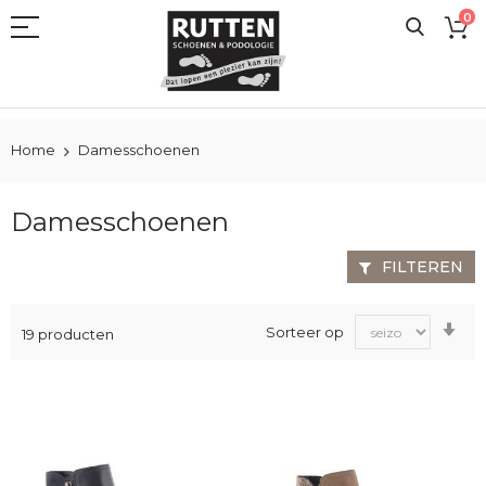
Ga
0
naar
de
inhoud
Home
Damesschoenen
Damesschoenen
FILTEREN
Va
Sorteer op
19
producten
laa
na
ho
sor