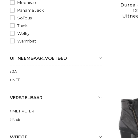
Mephisto
Durea 
Panama Jack
12
Uitne
Solidus
Think
Wolky
Warmbat
UITNEEMBAAR_VOETBED
JA
NEE
VERSTELBAAR
MET VETER
NEE
WIJDTE