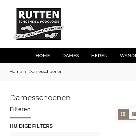
Ga
naar
de
inhoud
HOME
DAMES
HEREN
WAND
Home
Damesschoenen
Damesschoenen
Filteren
To
Foto
tabe
als
HUIDIGE FILTERS