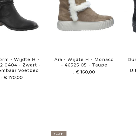
orm - Wijdte H -
Ara - Wijdte H - Monaco
Dur
2 0404 - Zwart -
- 46525 05 - Taupe
embaar Voetbed
Ui
€ 160,00
€ 170,00
SALE