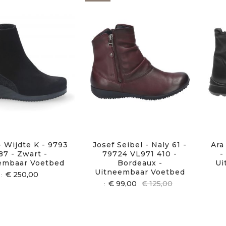
- Wijdte K - 9793
Josef Seibel - Naly 61 -
Ara
87 - Zwart -
79724 VL971 410 -
-
embaar Voetbed
Bordeaux -
Ui
Uitneembaar Voetbed
€ 250,00
€ 99,00
€ 125,00