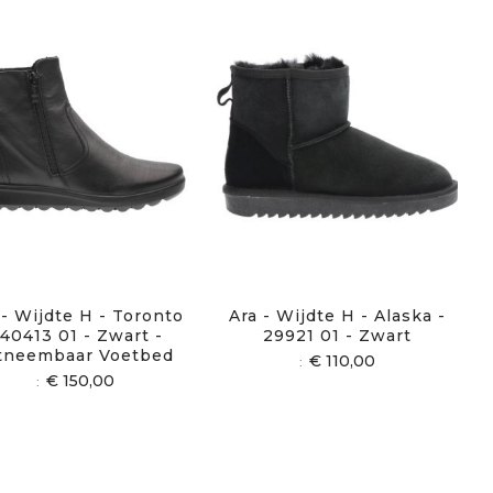
 - Wijdte H - Toronto
Ara - Wijdte H - Alaska -
 40413 01 - Zwart -
29921 01 - Zwart
tneembaar Voetbed
€ 110,00
€ 150,00