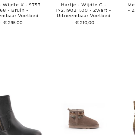
- Wijdte K - 9753
Hartje - Wijdte G -
Me
68 - Bruin -
172.1902 1.00 - Zwart -
- 
embaar Voetbed
Uitneembaar Voetbed
€ 295,00
€ 210,00