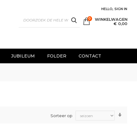
HELLO, SIGN IN
0
WINKELWAGEN
SEARCH
€ 0,00
JUBILEUM
FOLDER
CONTACT
Van
Sorteer op
laag
naar
hoog
sorter