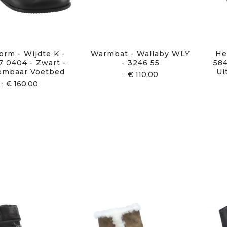
orm - Wijdte K -
Warmbat - Wallaby WLY
He
7 0404 - Zwart -
- 3246 55
584
embaar Voetbed
Ui
€ 110,00
€ 160,00