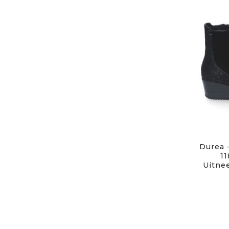
Durea 
11
Uitne