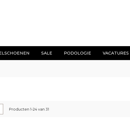
ELSCHOENEN
SALE
PODOLOGIE
VACATURES
nen
-
Lijst
Producten
1
-
24
van
31
l