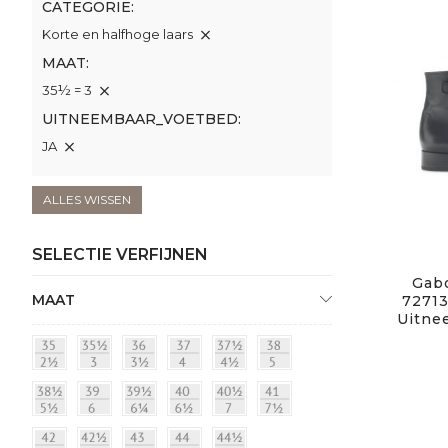
CATEGORIE
Korte en halfhoge laars
MAAT
35½ = 3
UITNEEMBAAR_VOETBED
JA
ALLES WISSEN
SELECTIE VERFIJNEN
Gabo
MAAT
72713
Uitne