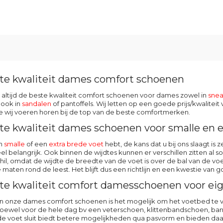
te kwaliteit dames comfort schoenen
 altijd de beste kwaliteit comfort schoenen voor dames zowel in
snea
 ook in
sandalen
of pantoffels. Wij letten op een goede prijs/kwalite
 wij voeren horen bij de top van de beste comfortmerken.
te kwaliteit dames schoenen voor smalle en e
en
smalle
of een
extra brede voet
hebt, de kans dat u bij ons slaagt i
eel belangrijk. Ook binnen de wijdtes kunnen er verschillen zitten al 
schil, omdat de wijdte de breedte van de voet is over de bal van de
e maten rond de leest. Het blijft dus een richtlijn en een kwestie van
te kwaliteit comfort damesschoenen voor eig
n onze dames comfort schoenen is het mogelijk om het voetbed te ver
ewel voor de hele dag bv een veterschoen, klittenbandschoen, ban
e voet sluit biedt betere mogelijkheden qua pasvorm en bieden daardo