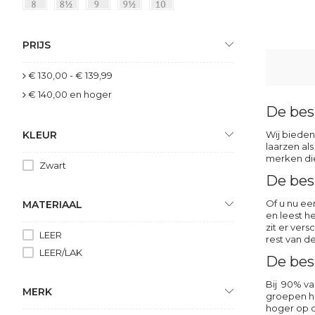
PRIJS
€ 130,00
-
€ 139,99
€ 140,00
en hoger
De bes
KLEUR
Wij bieden
laarzen als
merken die
Zwart
De bes
Of u nu e
MATERIAAL
en leest h
zit er ver
LEER
rest van d
LEER/LAK
De bes
Bij 90% va
MERK
groepen ho
hoger op d