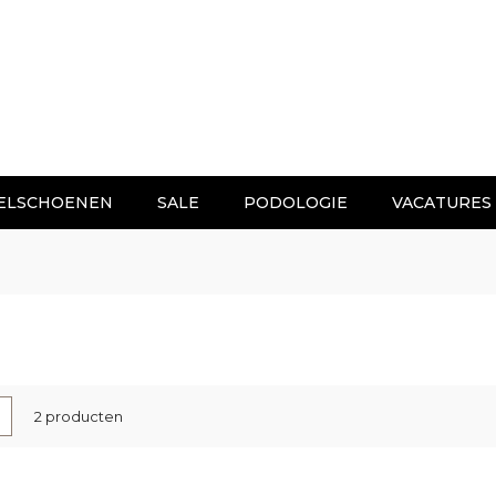
ELSCHOENEN
SALE
PODOLOGIE
VACATURES
nen
-
Lijst
2
producten
l