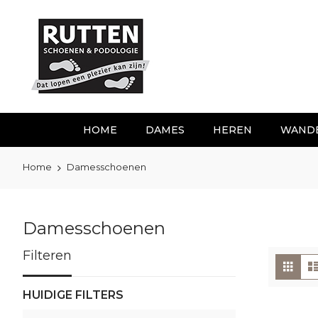
Ga
naar
de
inhoud
HOME
DAMES
HEREN
WAND
Home
Damesschoenen
Damesschoenen
Filteren
To
Foto
tabe
als
HUIDIGE FILTERS