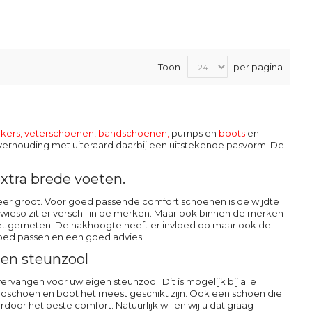
Toon
per pagina
kers, veterschoenen
,
bandschoenen
,
pumps en
boots
en
it verhouding met uiteraard daarbij een uitstekende pasvorm. De
xtra brede voeten.
s zeer groot. Voor goed passende comfort schoenen is de wijdte
sowieso zit er verschil in de merken. Maar ook binnen de merken
 voet gemeten. De hakhoogte heeft er invloed op maar ook de
 goed passen en een goed advies.
en steunzool
vangen voor uw eigen steunzool. Dit is mogelijk bij alle
dschoen en boot het meest geschikt zijn. Ook een schoen die
or het beste comfort. Natuurlijk willen wij u dat graag