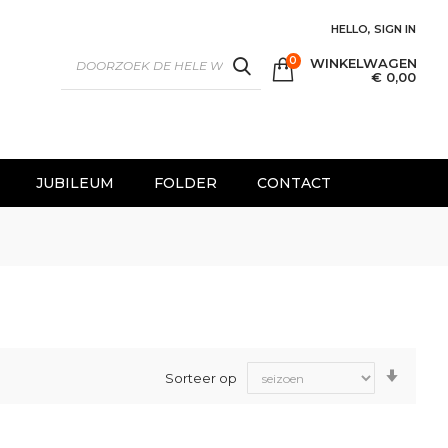
HELLO, SIGN IN
0
WINKELWAGEN
SEARCH
€ 0,00
JUBILEUM
FOLDER
CONTACT
Van
Sorteer op
laag
naar
hoog
sorter