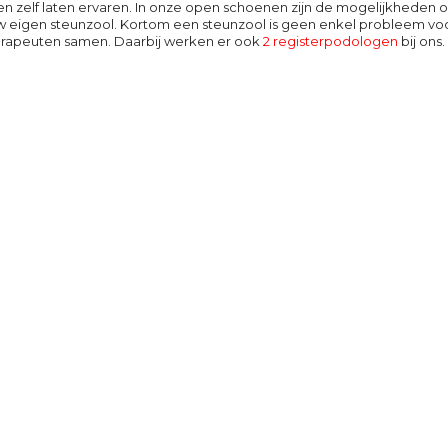
en zelf laten ervaren. In onze open schoenen zijn de mogelijkheden oo
uw eigen steunzool. Kortom een steunzool is geen enkel probleem v
erapeuten samen. Daarbij werken er ook
2 registerpodologen
bij ons.