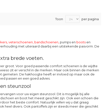
Toon
per pagina
kers, veterschoenen
,
bandschoenen
,
pumps en
boots
en
it verhouding met uiteraard daarbij een uitstekende pasvorm. De
xtra brede voeten.
s zeer groot. Voor goed passende comfort schoenen is de wijdte
sowieso zit er verschil in de merken. Maar ook binnen de merken
 voet gemeten. De hakhoogte heeft er invloed op maar ook de
 goed passen en een goed advies.
en steunzool
vangen voor uw eigen steunzool. Dit is mogelijk bij alle
dschoen en boot het meest geschikt zijn. Ook een schoen die
or het beste comfort. Natuurlijk willen wij u dat graag
k heel divers. Ook pantoffels zijn er steeds meer die geschikt