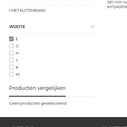
zijn voor 
en fysioth
MET KLITTENBAND
WIJDTE
E
G
H
J
K
M
Producten vergelijken
Geen producten geselecteerd.