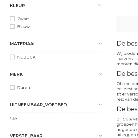
KLEUR
Zwart
Blauw
De bes
MATERIAAL
Wij bieden
NUBUCK
laarzen als
merken die
De bes
MERK
Of u nu e
Durea
en leest h
zit er ver
rest van d
UITNEEMBAAR_VOETBED
De bes
JA
Bij 90% va
groepen ho
hoger op d
uitleggen 
VERSTELBAAR