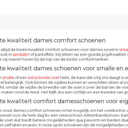
te kwaliteit dames comfort schoenen
 altijd de beste kwaliteit comfort schoenen voor dames zowel in
snea
 ook in
sandalen
of pantoffels. Wij letten op een goede prijs/kwalite
 wij voeren horen bij de top van de beste comfortmerken.
te kwaliteit dames schoenen voor smalle en e
en
smalle
of een
extra brede voet
hebt, de kans dat u bij ons slaagt i
eel belangrijk. Ook binnen de wijdtes kunnen er verschillen zitten al 
schil, omdat de wijdte de breedte van de voet is over de bal van de
e maten rond de leest. Het blijft dus een richtlijn en een kwestie van
te kwaliteit comfort damesschoenen voor eig
n onze dames comfort schoenen is het mogelijk om het voetbed te ver
ewel voor de hele dag bv een veterschoen, klittenbandschoen, ban
e voet sluit biedt betere mogelijkheden qua pasvorm en bieden daardo
en zelf laten ervaren. In onze open schoenen zijn de mogelijkheden oo