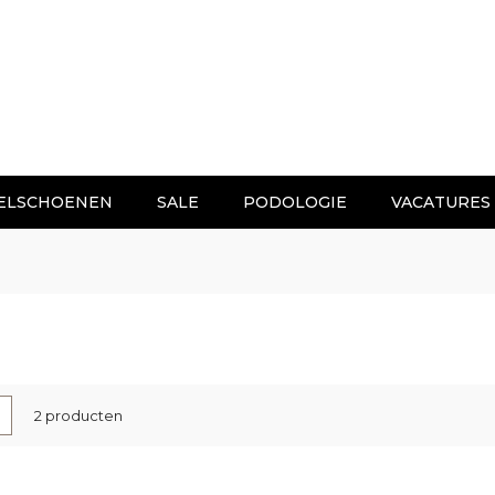
ELSCHOENEN
SALE
PODOLOGIE
VACATURES
nen
-
Lijst
2
producten
l