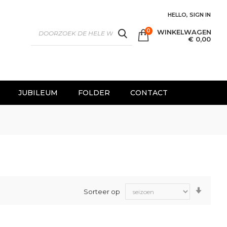
HELLO, SIGN IN
0
WINKELWAGEN
SEARCH
€ 0,00
JUBILEUM
FOLDER
CONTACT
Van
Sorteer op
laag
naar
hoog
sorter