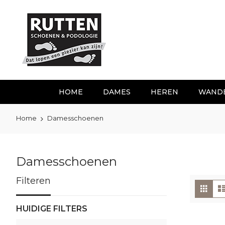
Ga
naar
de
inhoud
HOME
DAMES
HEREN
WAND
Home
Damesschoenen
Damesschoenen
Filteren
To
Foto
tabe
als
HUIDIGE FILTERS