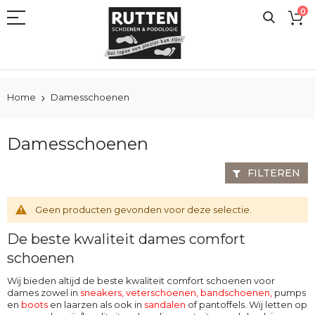
Ga
0
naar
de
inhoud
Home
Damesschoenen
Damesschoenen
FILTEREN
Geen producten gevonden voor deze selectie.
De beste kwaliteit dames comfort
schoenen
Wij bieden altijd de beste kwaliteit comfort schoenen voor
dames zowel in
sneakers, veterschoenen
,
bandschoenen
,
pumps
en
boots
en laarzen als ook in
sandalen
of pantoffels. Wij letten op