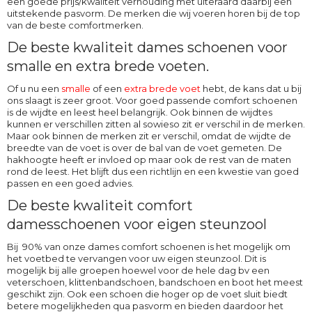
een goede prijs/kwaliteit verhouding met uiteraard daarbij een
uitstekende pasvorm. De merken die wij voeren horen bij de top
van de beste comfortmerken.
De beste kwaliteit dames schoenen voor
smalle en extra brede voeten.
Of u nu een
smalle
of een
extra brede voet
hebt, de kans dat u bij
ons slaagt is zeer groot. Voor goed passende comfort schoenen
is de wijdte en leest heel belangrijk. Ook binnen de wijdtes
kunnen er verschillen zitten al sowieso zit er verschil in de merken.
Maar ook binnen de merken zit er verschil, omdat de wijdte de
breedte van de voet is over de bal van de voet gemeten. De
hakhoogte heeft er invloed op maar ook de rest van de maten
rond de leest. Het blijft dus een richtlijn en een kwestie van goed
passen en een goed advies.
De beste kwaliteit comfort
damesschoenen voor eigen steunzool
Bij 90% van onze dames comfort schoenen is het mogelijk om
het voetbed te vervangen voor uw eigen steunzool. Dit is
mogelijk bij alle groepen hoewel voor de hele dag bv een
veterschoen, klittenbandschoen, bandschoen en boot het meest
geschikt zijn. Ook een schoen die hoger op de voet sluit biedt
betere mogelijkheden qua pasvorm en bieden daardoor het