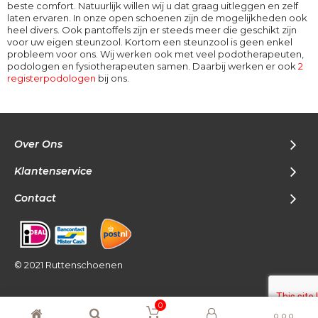
beste comfort. Natuurlijk willen wij u dat graag uitleggen en zelf
laten ervaren. In onze open schoenen zijn de mogelijkheden ook
heel divers. Ook pantoffels zijn er steeds meer die geschikt zijn
voor uw eigen steunzool. Kortom een steunzool is geen enkel
probleem voor ons. Wij werken ook met veel podotherapeuten,
podologen en fysiotherapeuten samen. Daarbij werken er ook
2
registerpodologen
bij ons.
Over Ons
Klantenservice
Contact
© 2021 Ruttenschoenen
0