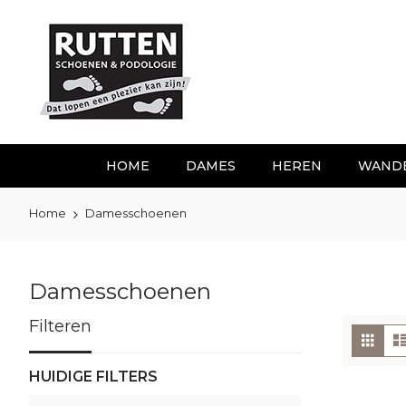
Ga
naar
de
inhoud
HOME
DAMES
HEREN
WAND
Home
Damesschoenen
Damesschoenen
Filteren
To
Foto
tabe
als
HUIDIGE FILTERS