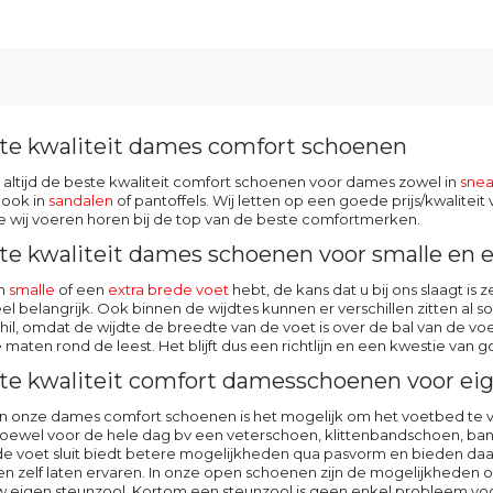
te kwaliteit dames comfort schoenen
 altijd de beste kwaliteit comfort schoenen voor dames zowel in
snea
 ook in
sandalen
of pantoffels. Wij letten op een goede prijs/kwalite
 wij voeren horen bij de top van de beste comfortmerken.
te kwaliteit dames schoenen voor smalle en e
en
smalle
of een
extra brede voet
hebt, de kans dat u bij ons slaagt i
eel belangrijk. Ook binnen de wijdtes kunnen er verschillen zitten al 
schil, omdat de wijdte de breedte van de voet is over de bal van de
e maten rond de leest. Het blijft dus een richtlijn en een kwestie van
te kwaliteit comfort damesschoenen voor eig
n onze dames comfort schoenen is het mogelijk om het voetbed te ver
ewel voor de hele dag bv een veterschoen, klittenbandschoen, ban
e voet sluit biedt betere mogelijkheden qua pasvorm en bieden daardo
en zelf laten ervaren. In onze open schoenen zijn de mogelijkheden oo
uw eigen steunzool. Kortom een steunzool is geen enkel probleem v