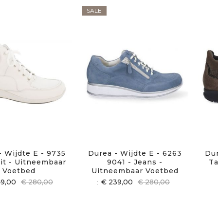
SALE
- Wijdte E - 9735
Durea - Wijdte E - 6263
Dur
Wit - Uitneembaar
9041 - Jeans -
Ta
Voetbed
Uitneembaar Voetbed
49,00
€ 280,00
€ 239,00
€ 280,00