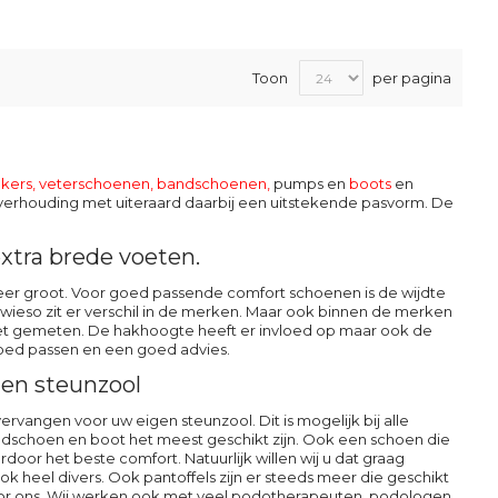
Toon
per pagina
kers, veterschoenen
,
bandschoenen
,
pumps en
boots
en
it verhouding met uiteraard daarbij een uitstekende pasvorm. De
xtra brede voeten.
s zeer groot. Voor goed passende comfort schoenen is de wijdte
sowieso zit er verschil in de merken. Maar ook binnen de merken
 voet gemeten. De hakhoogte heeft er invloed op maar ook de
 goed passen en een goed advies.
en steunzool
vangen voor uw eigen steunzool. Dit is mogelijk bij alle
dschoen en boot het meest geschikt zijn. Ook een schoen die
or het beste comfort. Natuurlijk willen wij u dat graag
k heel divers. Ook pantoffels zijn er steeds meer die geschikt
oor ons. Wij werken ook met veel podotherapeuten, podologen