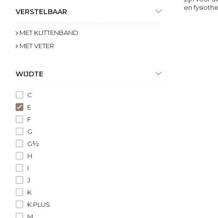
en fysioth
VERSTELBAAR
MET KLITTENBAND
MET VETER
WIJDTE
C
E
F
G
G½
H
I
J
K
K PLUS
M