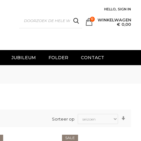
HELLO, SIGN IN
0
WINKELWAGEN
SEARCH
€ 0,00
JUBILEUM
FOLDER
CONTACT
Van
Sorteer op
laag
naar
hoog
sorter
SALE