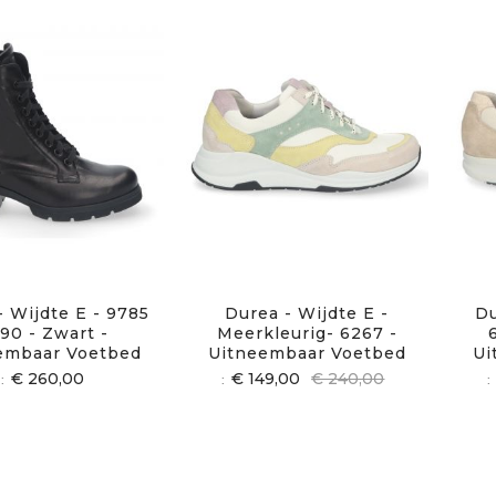
- Wijdte E - 9785
Durea - Wijdte E -
Du
90 - Zwart -
Meerkleurig- 6267 -
embaar Voetbed
Uitneembaar Voetbed
Ui
€ 260,00
€ 149,00
€ 240,00