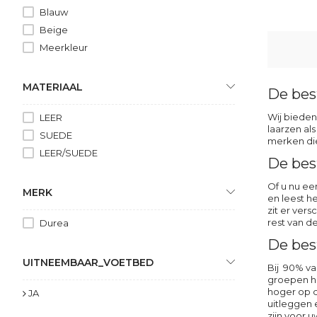
Blauw
Beige
Meerkleur
MATERIAAL
De bes
Wij bieden
LEER
laarzen als
SUEDE
merken die
LEER/SUEDE
De bes
Of u nu e
MERK
en leest h
zit er ver
rest van d
Durea
De bes
UITNEEMBAAR_VOETBED
Bij 90% va
groepen ho
hoger op d
JA
uitleggen 
zijn voor 