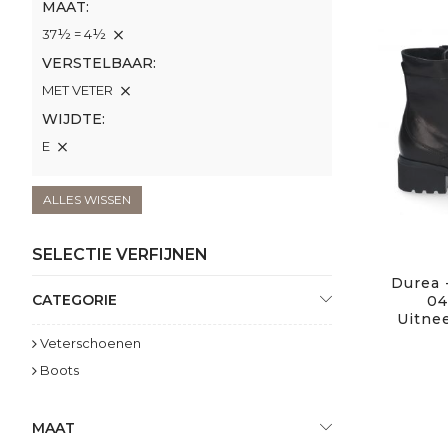
MAAT
37½ = 4½
VERSTELBAAR
MET VETER
WIJDTE
E
ALLES WISSEN
SELECTIE VERFIJNEN
Durea 
CATEGORIE
04
Uitne
Veterschoenen
Boots
MAAT