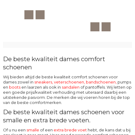
De beste kwaliteit dames comfort
schoenen
Wij bieden altijd de beste kwaliteit comfort schoenen voor
dames zowel in
sneakers, veterschoenen
,
bandschoenen
,
pumps
en
boots
en laarzen als ook in
sandalen
of pantoffels. Wij letten op
een goede prijs/kwaliteit verhouding met uiteraard daarbij een
uitstekende pasvorm. De merken die wij voeren horen bij de top
van de beste comfortmerken.
De beste kwaliteit dames schoenen voor
smalle en extra brede voeten.
Of u nu een
smalle
of een
extra brede voet
hebt, de kans dat u bij
ons slaagt is zeer groot. Voor goed passende comfort schoenen