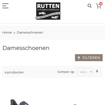
Ga
0
naar
de
inhoud
Home
Damesschoenen
Damesschoenen
FILTEREN
Va
Sorteer op
4
producten
laa
na
ho
sor