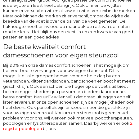
is de wijdte en leest heel belangrijk. Ook binnen de wijdtes
kunnen er verschillen zitten al sowieso zit er verschil in de merken.
Maar ook binnen de merken zit er verschil, omdat de wijdte de
breedte van de voet is over de bal van de voet gemeten. De
hakhoogte heeft er invloed op maar ook de rest van de maten
rond de leest. Het blijft dus een richtlijn en een kwestie van goed
passen en een goed advies.
De beste kwaliteit comfort
damesschoenen voor eigen steunzool
Bij 90% van onze dames comfort schoenen is het mogelijk om
het voetbed te vervangen voor uw eigen steunzool. Dit is
mogelijk bij alle groepen hoewel voor de hele dag bv een
veterschoen, klittenbandschoen, bandschoen en boot het meest
geschikt zijn. Ook een schoen die hoger op de voet sluit biedt
betere mogelijkheden qua pasvorm en bieden daardoor het
beste comfort. Natuurlijk willen wij u dat graag uitleggen en zelf
laten ervaren. In onze open schoenen zijn de mogelijkheden ook
heel divers. Ook pantoffels zijn er steeds meer die geschikt zijn
voor uw eigen steunzool. Kortom een steunzool is geen enkel
probleem voor ons. Wij werken ook met veel podotherapeuten,
podologen en fysiotherapeuten samen. Daarbij werken er ook
2
registerpodologen
bij ons.