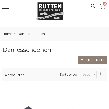
Ga
0
naar
de
inhoud
Home
Damesschoenen
Damesschoenen
FILTEREN
Va
Sorteer op
4
producten
laa
na
ho
sor