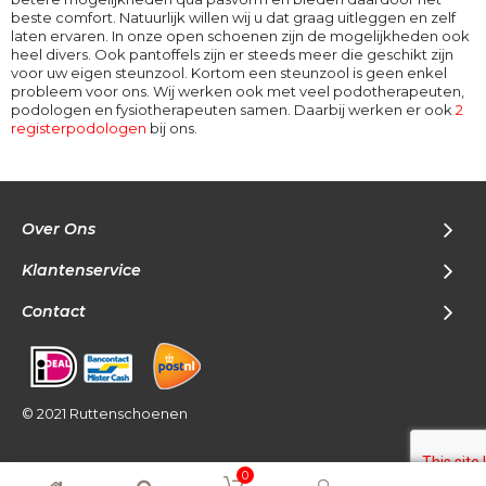
beste comfort. Natuurlijk willen wij u dat graag uitleggen en zelf
laten ervaren. In onze open schoenen zijn de mogelijkheden ook
heel divers. Ook pantoffels zijn er steeds meer die geschikt zijn
voor uw eigen steunzool. Kortom een steunzool is geen enkel
probleem voor ons. Wij werken ook met veel podotherapeuten,
podologen en fysiotherapeuten samen. Daarbij werken er ook
2
registerpodologen
bij ons.
Over Ons
Klantenservice
Contact
© 2021 Ruttenschoenen
0