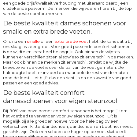
een goede prijs/kwaliteit verhouding met uiteraard daarbij een
uitstekende pasvorm. De merken die wij voeren horen bij de top
van de beste comfortmerken.
De beste kwaliteit dames schoenen voor
smalle en extra brede voeten.
Of u nu een
smalle
of een
extra brede voet
hebt, de kans dat u bij
ons slaagt is zeer groot. Voor goed passende comfort schoenen
is de wijdte en leest heel belangrijk. Ook binnen de wijdtes
kunnen er verschillen zitten al sowieso zit er verschil in de merken.
Maar ook binnen de merken zit er verschil, omdat de wijdte de
breedte van de voet is over de bal van de voet gemeten. De
hakhoogte heeft er invloed op maar ook de rest van de maten
rond de leest. Het blijft dus een richtlijn en een kwestie van goed
passen en een goed advies.
De beste kwaliteit comfort
damesschoenen voor eigen steunzool
Bij 90% van onze dames comfort schoenen is het mogelijk om
het voetbed te vervangen voor uw eigen steunzool. Dit is
mogelijk bij alle groepen hoewel voor de hele dag bv een
veterschoen, klittenbandschoen, bandschoen en boot het meest
geschikt zijn. Ook een schoen die hoger op de voet sluit biedt
betere mogelijkheden qua pasvorm en bieden daardoor het