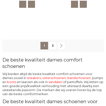
Pagina
U lees momenteel pagina
Pagina
Pagina
Volgende
1
2
De beste kwaliteit dames comfort
schoenen
Wij bieden altijd de beste kwaliteit comfort schoenen voor
dames zowel in
sneakers, veterschoenen
,
bandschoenen
,
pumps
en
boots
en laarzen als ook in
sandalen
of pantoffels. Wij letten op
een goede prijs/kwaliteit verhouding met uiteraard daarbij een
uitstekende pasvorm. De merken die wij voeren horen bij de top
van de beste comfortmerken.
De beste kwaliteit dames schoenen voor