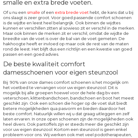
smalle en extra brede voeten.
Of u nu een
smalle
of een
extra brede voet
hebt, de kans dat u bij
ons slaagt is zeer groot. Voor goed passende comfort schoenen
is de wijdte en leest heel belangrijk. Ook binnen de wijdtes
kunnen er verschillen zitten al sowieso zit er verschil in de merken.
Maar ook binnen de merken zit er verschil, omdat de wijdte de
breedte van de voet is over de bal van de voet gemeten. De
hakhoogte heeft er invloed op maar ook de rest van de maten
rond de leest. Het blijft dus een richtlijn en een kwestie van goed
passen en een goed advies.
De beste kwaliteit comfort
damesschoenen voor eigen steunzool
Bij 90% van onze dames comfort schoenen is het mogelijk om
het voetbed te vervangen voor uw eigen steunzool. Dit is
mogelijk bij alle groepen hoewel voor de hele dag bv een
veterschoen, klittenbandschoen, bandschoen en boot het meest
geschikt zijn. Ook een schoen die hoger op de voet sluit biedt
betere mogelijkheden qua pasvorm en bieden daardoor het
beste comfort. Natuurlijk willen wij u dat graag uitleggen en zelf
laten ervaren. In onze open schoenen zijn de mogelijkheden ook
heel divers. Ook pantoffels zijn er steeds meer die geschikt zijn
voor uw eigen steunzool. Kortom een steunzool is geen enkel
probleem voor ons. Wij werken ook met veel podotherapeuten,