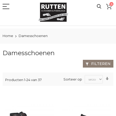
Ga
0
naar
de
inhoud
Home
Damesschoenen
Damesschoenen
FILTEREN
Va
Sorteer op
Producten
1
-
24
van
37
laa
na
ho
sor