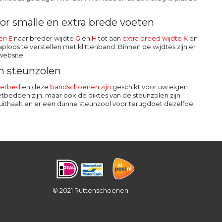
r smalle en extra brede voeten
en E
naar breder wijdte
G
en
H
tot aan
extra breed wijdte K
en
loos te verstellen met klittenband. Binnen de wijdtes zijn er
website.
n steunzolen
oetbed
en deze
bandschoenen zijn
geschikt voor uw eigen
etbedden zijn, maar ook de diktes van de steunzolen zijn
ol uithaalt en er een dunne steunzool voor terugdoet dezelfde
© 2021 Ruttenschoenen