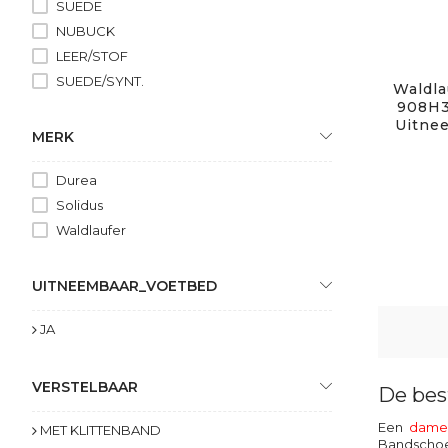
SUEDE
NUBUCK
LEER/STOF
SUEDE/SYNT.
Waldla
908H3
Uitne
MERK
Durea
Solidus
Waldlaufer
UITNEEMBAAR_VOETBED
JA
VERSTELBAAR
De bes
Een
dame
MET KLITTENBAND
Bandschoen