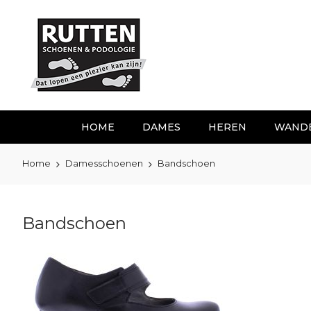
Ga
naar
de
inhoud
HOME
DAMES
HEREN
WAND
Home
Damesschoenen
Bandschoen
Bandschoen