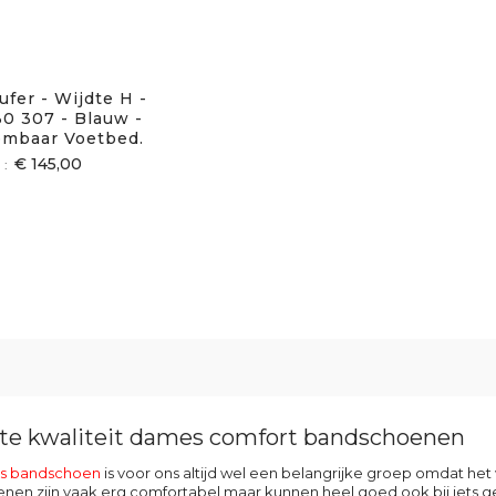
ufer - Wijdte H -
0 307 - Blauw -
embaar Voetbed.
€ 145,00
te kwaliteit dames comfort bandschoenen
s
bandschoen
is voor ons altijd wel een belangrijke groep omdat het 
en zijn vaak erg comfortabel maar kunnen heel goed ook bij iets g