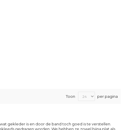
Toon
per pagina
wat gekleder is en door de band toch goed is te verstellen.
ekleeds gedragen worden. We hebben ze zowel bijna plat als