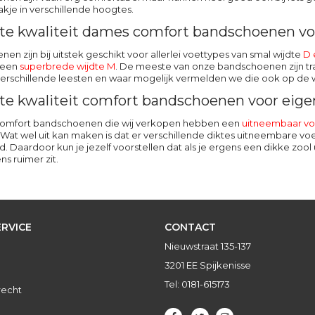
kje in verschillende hoogtes.
te kwaliteit dames comfort bandschoenen voo
en zijn bij uitstek geschikt voor allerlei voettypes van smal wijdte
D 
 een
superbrede
wijdte M
. De meeste van onze bandschoenen zijn trap
erschillende leesten en waar mogelijk vermelden we die ook op de 
te kwaliteit comfort bandschoenen voor eige
 comfort bandschoenen die wij verkopen hebben een
uitneembaar v
. Wat wel uit kan maken is dat er verschillende diktes uitneembare vo
nd. Daardoor kun je jezelf voorstellen dat als je ergens een dikke zo
ns ruimer zit.
RVICE
CONTACT
Nieuwstraat 135-137
3201 EE Spijkenisse
Tel: 0181-615173
recht