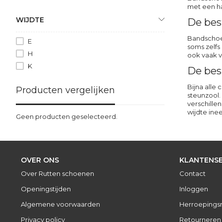
met een ha
WIJDTE
De bes
Bandschoen
E
soms zelfs
H
ook vaak v
K
De bes
Bijna alle
Producten vergelijken
steunzool
verschille
wijdte inee
Geen producten geselecteerd.
OVER ONS
KLANTENSE
Over Rutten schoenen
Contact
Openingstijden
Inloggen
Algemene voorwaarden
Herroepings
Privacy policy
Retourneren