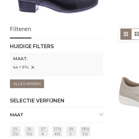
Filteren
To
Foto
tabe
als
HUIDIGE FILTERS
MAAT
44 = 9½
ALLES WISSEN
SELECTIE VERFIJNEN
MAAT