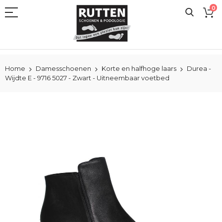
Ga
0
naar
de
inhoud
Home
Damesschoenen
Korte en halfhoge laars
Durea -
Wijdte E - 9716 5027 - Zwart - Uitneembaar voetbed
Ga
naar
het
einde
van
de
afbeeldingen-
gallerij