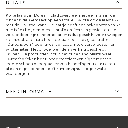
DETAILS
Korte laars van Durea in glad zwart leer met een rits aan de
binnenzijde. Gemaakt op een smalle E wijdte op de leest 872
met de TPU zool Vana. Dit laarsje heeft een hakhoogte van 37
mm is flexibel, dempend, antislip en licht van gewichten. De
voetbedden zijn uitneembaar en is dus geschikt voor uw eigen
steunzool. Uiteraard heeft de laars een stevig contrefort.
||Durea is een Nederlands fabricaat, met diverse leesten en
wijdtematen. Het ontwerp en de afwerking geschiedt in
Drunen. De productie vindt in het buitenland plaats, waar
Durea fabrieken bezit, onder toezicht van eigen mensen.
Iedere schoen ondergaat ca 200 handelingen, Daar Durea
alles in eigen beheer heeft kunnen zij hun hoge kwaliteit
waarborgen.
MEER INFORMATIE