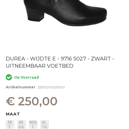
Ga
DUREA - WIJDTE E - 9716 5027 - ZWART -
naar
UITNEEMBAAR VOETBED
het
begin
van
Op Voorraad
de
afbeeldingen-
Artikelnummer
253000021000
gallerij
€ 250,00
MAAT