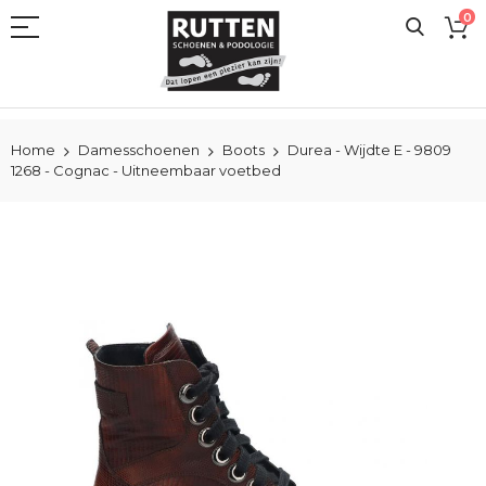
Ga
0
naar
de
inhoud
Home
Damesschoenen
Boots
Durea - Wijdte E - 9809
1268 - Cognac - Uitneembaar voetbed
Ga
naar
het
einde
van
de
afbeeldingen-
gallerij