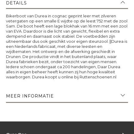
DETAILS
Bikerboot van Durea in cognac geprint leer met zilveren
vetergaten op een smalle E wijdte op de leest 752 met de zool
Sam. De boot heeft een lage blokhak van 16 mm met een zool
van EVA. Daardoor is die licht van gewicht, flexibel en extra
dempend en daarnaast ook stabiel. De voetbedden zijn
uitneembaar dus ook geschikt voor eigen steunzool. ||Durea is
een Nederlands fabricaat, met diverse leesten en
wijdtematen. Het ontwerp en de afwerking geschiedt in
Drunen. De productie vindt in het buitenland plaats, waar
Durea fabrieken bezit, onder toezicht van eigen mensen.
Iedere schoen ondergaat ca 200 handelingen, Daar Durea
alles in eigen beheer heeft kunnen zij hun hoge kwaliteit
waarborgen. Durea koopt u online bij Ruttenschoenen.nl
MEER INFORMATIE