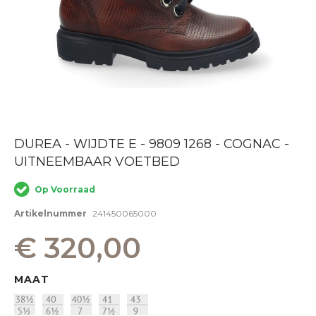
Ga
DUREA - WIJDTE E - 9809 1268 - COGNAC -
naar
UITNEEMBAAR VOETBED
het
begin
van
Op Voorraad
de
afbeeldingen-
Artikelnummer
241450065000
gallerij
€ 320,00
MAAT